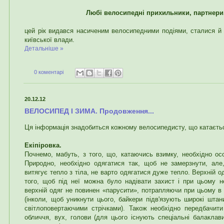
Любі велосипедні прихильники, партнери,
цей рік видався насиченим велосипедними подіями, сталися й 
київської влади.
Детальніше »
0 коментарі
20.12.12
ВЕЛОСИПЕД І ЗИМА. Продовження...
Ця інформація знадобиться кожному велосипедисту, що катаєтьс
Екіпіровка.
Почнемо, мабуть, з того, що, катаючись взимку, необхідно ос
Природно, необхідно одягатися так, щоб не замерзнути, але
витягує тепло з тіла, не варто одягатися дуже тепло. Верхній 
того, щоб під неї можна було надівати захист і при цьому 
верхній одяг не повинен «парусити», потрапляючи при цьому в 
(інколи, щоб уникнути цього, байкери підв'язують широкі шта
світлоповертаючими стрічками). Також необхідно передбачит
обличчя, вух, голови (для цього існують спеціальні балаклав