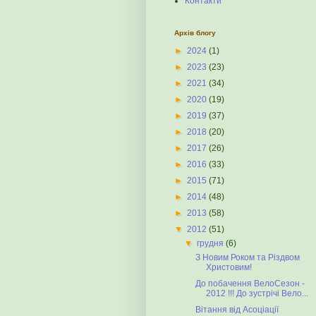
Контакти
Архів блогу
►
2024
(1)
►
2023
(23)
►
2021
(34)
►
2020
(19)
►
2019
(37)
►
2018
(20)
►
2017
(26)
►
2016
(33)
►
2015
(71)
►
2014
(48)
►
2013
(58)
▼
2012
(51)
▼
грудня
(6)
З Новим Роком та Різдвом
Христовим!
До побачення ВелоСезон -
2012 !!! До зустрічі Вело...
Вітання від Асоціації