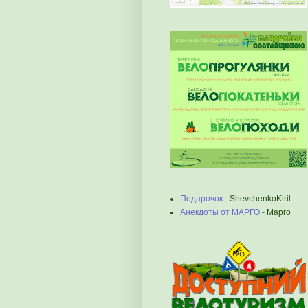
Подарочок
- ShevchenkoKiril
Анекдоты от МАРГО
- Марго