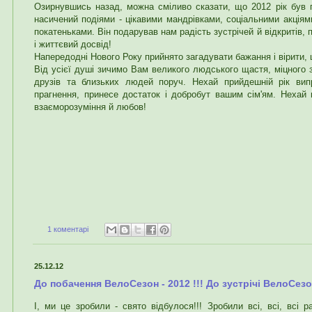
Озирнувшись назад, можна сміливо сказати, що 2012 рік був 
насичений подіями - цікавими мандрівками, соціальними акціям
покатеньками. Він подарував нам радість зустрічей й відкритів, 
і життєвий досвід!
Напередодні Нового Року прийнято загадувати бажання і вірити, 
Від усієї душі зичимо Вам великого людського щастя, міцного з
друзів та близьких людей поруч. Нехай прийдешній рік випр
прагнення, принесе достаток і добробут вашим сім'ям. Нехай
взаєморозуміння й любов!
1 коментарі
25.12.12
До побачення ВелоСезон - 2012 !!! До зустрічі ВелоСезон
І, ми це зробили - свято відбулося!!! Зробили всі, всі, всі р