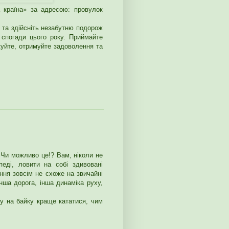
країна» за адресою: провулок
 та здійсніть незабутню подорож
 спогади цього року. Приймайте
куйте, отримуйте задоволення та
. Чи можливо це!? Вам, ніколи не
еді, ловити на собі здивовані
ння зовсім не схоже на звичайні
Інша дорога, інша динаміка руху,
у на байку краще кататися, чим