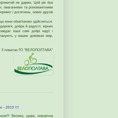
прожитий не дарма. Цей рік був
и, змаганнями та різноманітними
перемог і досягнень, нових друзів
що вони обов'язково здійсняться.
доров'я, добра й радості, вірних
авдає ваші самі добрі надії і
 панують у ваших домівках мир,
З повагою ГО "ВЕЛОПОЛТАВА"
 - 2013 !!!
азом!!! Велика, щира, новорічна