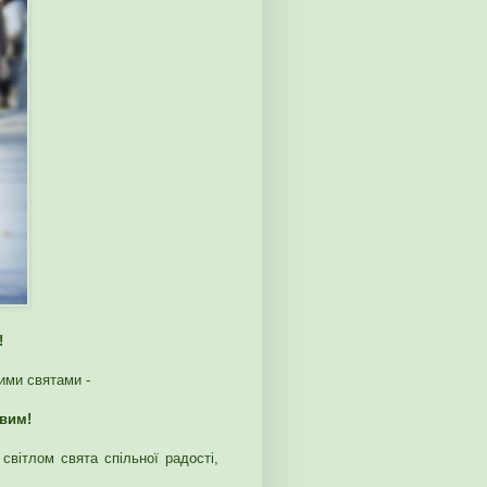
!
лими святами -
вим!
світлом свята спільної радості,