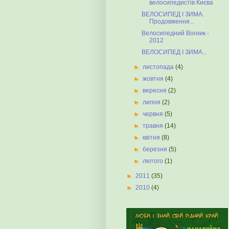
велосипедистів Києва
ВЕЛОСИПЕД І ЗИМА.
Продовження...
Велосипедний Вогник -
2012
ВЕЛОСИПЕД І ЗИМА...
►
листопада
(4)
►
жовтня
(4)
►
вересня
(2)
►
липня
(2)
►
червня
(5)
►
травня
(14)
►
квітня
(8)
►
березня
(5)
►
лютого
(1)
►
2011
(35)
►
2010
(4)