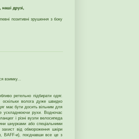
 наші друзі,
певні позитивні зрушення з боку
я взимку...
обливо ретельно підбирати одяг.
, оскільки волога дуже швидко
одяг має бути досить вільним для
не ускладнюючи рухи. Водночас
ланцюг і різні вузли велосипеда
нини шнурками або спеціальними
и захист від обмороження шкіри
и, BAFF-и), поєднавши все це з