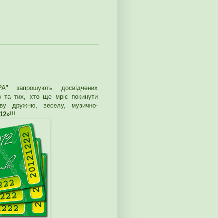
 запрошують досвідчених
в та тих, хто ще мріє покинути
ву дружню, веселу, музично-
12»
!!!