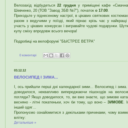
Велозахід відбудеться
22 грудня
у приміщені кафе «Смачна 
Шевченко, 20 (ТОВ "Завод ЗБВ №7"), початок
о 17:00
.
Приходьте у піднесеному настрої, в цікавих святкових костюмах
разом з ведучими у поїзді, який пірнає крізь час у найкращі
участь у цікавих конкурсах і вигравайте чудові подарунки. Шут
купу сміху впродовж всього вечора!
Подробиці на велофорумі "БЫСТРЕЕ ВЕТРА"
0 коментарі
03.12.12
ВЕЛОСИПЕД І ЗИМА...
І, ось прийшли перші дні календарної зими... Велосипед і зима
доводилося, неквапливо випереджаючи пішоходів на велосип
погляди? Якщо доводилося, то, ви вже знаєте, що зимове ката
весняно - літні покатеньки, хоч би тому, що воно –
ЗИМОВЕ
. 
інший одяг…
Пропонуємо ознайомитися з декільками причинами, чому взимк
влітку:
Детальніше »