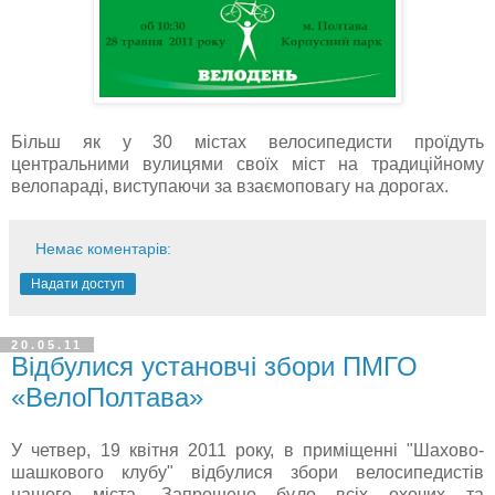
Більш як у 30 містах велосипедисти проїдуть
центральними вулицями своїх міст на традиційному
велопараді, виступаючи за взаємоповагу на дорогах.
Немає коментарів:
Надати доступ
20.05.11
Відбулися установчі збори ПМГО
«ВелоПолтава»
У четвер, 19 квітня 2011 року, в приміщенні "Шахово-
шашкового клубу" відбулися збори велосипедистів
нашого міста. Запрошено було всіх охочих та