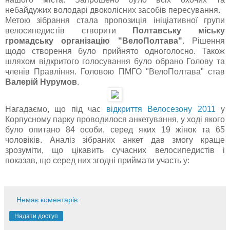
небайдужих володарі двоколісних засобів пересування.
Метою зібрання стала пропозиція ініціативної групи
велосипедистів створити
Полтавську міську
громадську організацію "ВелоПолтава"
. Рішення
щодо створення було прийнято одноголосно. Також
шляхом відкритого голосування було обрано Голову та
членів Правління. Головою ПМГО "ВелоПолтава" став
Валерій Нурумов
.
Нагадаємо, що під час
відкриття Велосезону 2011
у
Корпусному парку проводилося анкетування, у ході якого
було опитано 84 особи, серед яких 19 жінок та 65
чоловіків. Аналіз зібраних анкет дав змогу краще
зрозуміти, що цікавить сучасних велосипедистів і
показав, що серед них згодні приймати участь у:
Немає коментарів:
Надати доступ