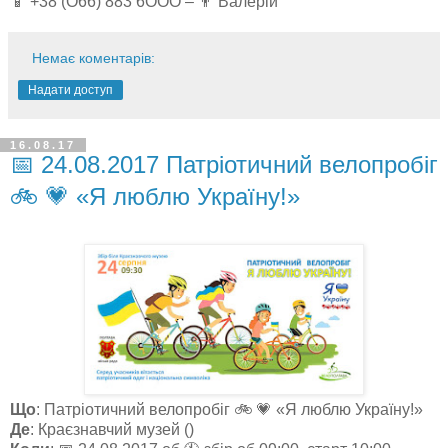
📱 +38 (О66) 883 6ООО – 👨 Валерій
Немає коментарів:
Надати доступ
16.08.17
📅 24.08.2017 Патріотичний велопробіг
🚲 💗 «Я люблю Україну!»
Що
: Патріотичний велопробіг 🚲 💗 «Я люблю Україну!»
Де
: Краєзнавчий музей ()