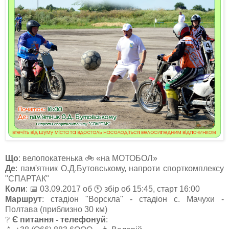
Що
: велопокатенька 🚲 «на МОТОБОЛ»
Де
: пам'ятник О.Д.Бутовському, напроти спорткомплексу
"СПАРТАК"
Коли
: 📅 03.09.2017 об 🕚 збір об 15:45, старт 16:00
Маршрут
: стадіон "Ворскла" - стадіон с. Мачухи -
Полтава (приблизно 30 км)
❔
Є питання - телефонуй
: