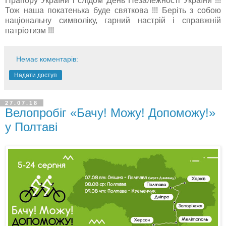
Прапору України і слідом День Незалежності України !!!
Тож наша покатенька буде святкова !!! Беріть з собою
національну символіку, гарний настрій і справжній
патріотизм !!!
Немає коментарів:
Надати доступ
27.07.18
Велопробіг «Бачу! Можу! Допоможу!»
у Полтаві