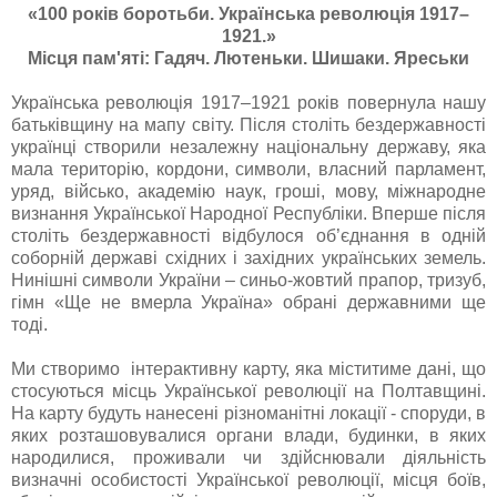
«100 років боротьби. Українська революція 1917–
1921.»
Місця пам'яті: Гадяч. Лютеньки. Шишаки. Яреськи
Українська революція 1917‒1921 років повернула нашу
батьківщину на мапу світу. Після століть бездержавності
українці створили незалежну національну державу, яка
мала територію, кордони, символи, власний парламент,
уряд, військо, академію наук, гроші, мову, міжнародне
визнання Української Народної Республіки. Вперше після
століть бездержавності відбулося об’єднання в одній
соборній державі східних і західних українських земель.
Нинішні символи України ‒ синьо-жовтий прапор, тризуб,
гімн «Ще не вмерла Україна» обрані державними ще
тоді.
Ми створимо інтерактивну карту, яка міститиме дані, що
стосуються місць Української революції на Полтавщині.
На карту будуть нанесені різноманітні локації - споруди, в
яких розташовувалися органи влади, будинки, в яких
народилися, проживали чи здійснювали діяльність
визначні особистості Української революції, місця боїв,