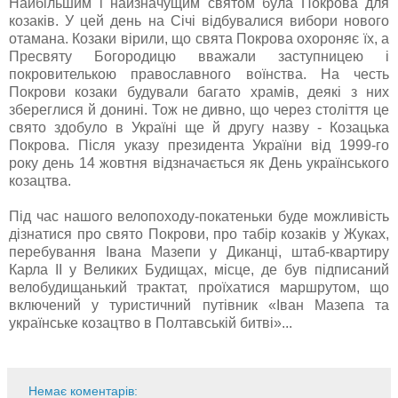
Найбільшим і найзначущим святом була Покрова для
козаків. У цей день на Січі відбувалися вибори нового
отамана. Козаки вірили, що свята Покрова охороняє їх, а
Пресвяту Богородицю вважали заступницею і
покровителькою православного воїнства. На честь
Покрови козаки будували багато храмів, деякі з них
збереглися й донині. Тож не дивно, що через століття це
свято здобуло в Україні ще й другу назву - Козацька
Покрова. Після указу президента України від 1999-го
року день 14 жовтня відзначається як День українського
козацтва.
Під час нашого велопоходу-покатеньки буде можливість
дізнатися про свято Покрови, про табір козаків у Жуках,
перебування Івана Мазепи у Диканці, штаб-квартиру
Карла ІІ у Великих Будищах, місце, де був підписаний
велобудищанький трактат, проїхатися маршрутом, що
включений у туристичний путівник «Іван Мазепа та
українське козацтво в Полтавській битві»...
Немає коментарів: