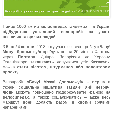
Понад 1000 км на велосипедах-тандемах – в Україні
відбудеться унікальний велопробіг за участі
незрячих та зрячих людей
З
5 по 24 серпня
2018 року учасники велопробігу
«Бачу!
Можу! Допоможу!»
проїдуть понад 20 міст: з Харкова
через
Полтаву
, Дніпро, Запоріжжя до Херсону.
Організатори
закликають
долучатися усіх бажаючих:
можна
стати пілотом, штурманом або волонтером
проект
у.
Велопробіг
«Бачу! Можу! Допоможу!»
–
перша
в
Україні
соціальна ініціатив
а, завдяки якій
незрячі
люди
можуть повноцінно
подорожувати
країною
на
велосипедах
, а також соціалізуватись – адже весь
маршрут вони долають разом зі своїми зрячими
напарниками.