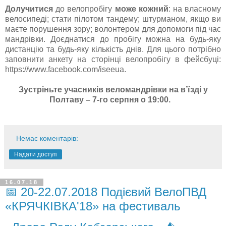
Долучитися
до велопробігу
може кожний
: на власному
велосипеді; стати пілотом тандему; штурманом, якщо ви
маєте порушення зору; волонтером для допомоги під час
мандрівки. Доєднатися до пробігу можна на будь-яку
дистанцію та будь-яку кількість днів. Для цього потрібно
заповнити анкету на сторінці велопробігу в фейсбуці:
https://www.facebook.com/iseeua.
Зустріньте учасників веломандрівки на в’їзді у
Полтаву – 7-го серпня о 19:00.
Немає коментарів:
Надати доступ
16.07.18
📅 20-22.07.2018 Подієвий ВелоПВД
«КРЯЧКІВКА'18» на фестиваль