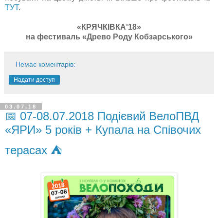
ТУТ
.
«КРЯЧКІВКА'18»
на фестиваль «Древо Роду Кобзарського»
Немає коментарів:
Надати доступ
03.07.18
📅 07-08.07.2018 Подієвий ВелоПВД
«ЯРИ» 5 років + Купала на Співочих
терасах ⛺️