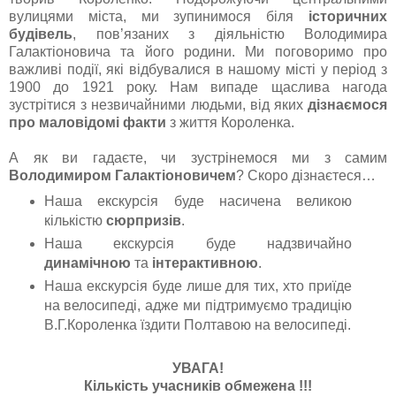
вулицями міста, ми зупинимося біля
історичних
будівель
, пов’язаних з діяльністю Володимира
Галактіоновича та його родини. Ми поговоримо про
важливі події, які відбувалися в нашому місті у період з
1900 до 1921 року. Нам випаде щаслива нагода
зустрітися з незвичайними людьми, від яких
дізнаємося
про маловідомі факти
з життя Короленка.
А як ви гадаєте, чи зустрінемося ми з самим
Володимиром Галактіоновичем
? Скоро дізнаєтеся…
Наша екскурсія буде насичена великою
кількістю
сюрпризів
.
Наша екскурсія буде надзвичайно
динамічною
та
інтерактивною
.
Наша екскурсія буде лише для тих, хто приїде
на велосипеді, адже ми підтримуємо традицію
В.Г.Короленка їздити Полтавою на велосипеді.
УВАГА!
Кількість учасників обмежена !!!