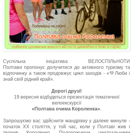
Суспільна ініціатива ВЕЛОСПІЛЬНОТИ
Полтави пропонує долучитися до активного туризму та
відпочинку а також продовжує цикл заходів - «💚Люби і
знай свій рідний край».
Дорогі друзі!
19 вересня відбудеться презентація тематичної
велоекскурсії
«Полтава очима Короленка»
.
Запрошуємо вас здійснити мандрівку у далеке минуле -
початок ХХ століття, у той час, коли у Полтаві жив і
творив Короленко. Подорожуючи центральними