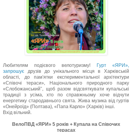
Любителям подієвого велотуризму!
Гурт «ЯРИ»,
запрошує
друзів до унікального місця в Харківській
області, до пам'ятки експериментальної архітектури
«Співочі тераси», Національного природного парку
«Слобожанський", щоб разом відсвяткувати купальські
традиції з усіма, хто по справжньому хоче відчути
енергетику стародавнього свята. Жива музика від гуртів
«Онейроїд» (Полтава), «Папа Карло» (Харків) інші.
Вхід вільний.
ВелоПВД «ЯРИ» 5 років + Купала на Співочих
терасах