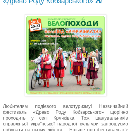
«Древо Роду Кобзарського» ⛺️
Любителям подієвого велотуризму! Незвичайний
фестиваль «Древо Роду Кобзарського» щорічно
проходить у селі Крячківка. Тож шанувальників
справжньої української народної культури запрошуємо
побувати на цьому дійстві ... Більше про фестиваль 👉