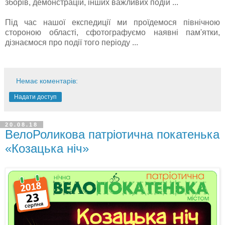
зборів, демонстрацій, інших важливих подій ...
Під час нашої експедиції ми проїдемося північною
стороною області, сфотографуємо наявні пам'ятки,
дізнаємося про події того періоду ...
Немає коментарів:
Надати доступ
20.08.18
ВелоРоликова патріотична покатенька
«Козацька ніч»