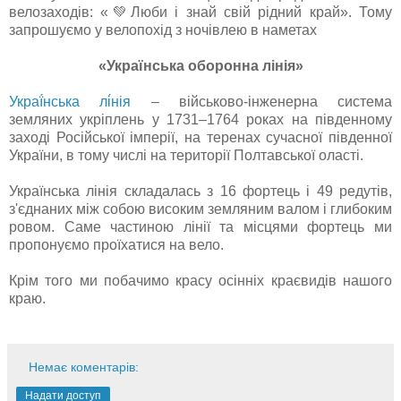
велозаходів: «💚Люби і знай свій рідний край». Тому
запрошуємо у велопохід з ночівлею в наметах
«Українська оборонна лінія»
Украї́нська лі́нія
– військово-інженерна система
земляних укріплень у 1731–1764 роках на південному
заході Російської імперії, на теренах сучасної південної
України, в тому числі на території Полтавської оласті.
Українська лінія складалась з 16 фортець і 49 редутів,
з'єднаних між собою високим земляним валом і глибоким
ровом. Саме частиною лінії та місцями фортець ми
пропонуємо проїхатися на вело.
Крім того ми побачимо красу осінніх краєвидів нашого
краю.
Немає коментарів:
Надати доступ