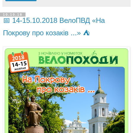
10.10.18
📅 14-15.10.2018 ВелоПВД «На
Покрову про козаків ...» ⛺️