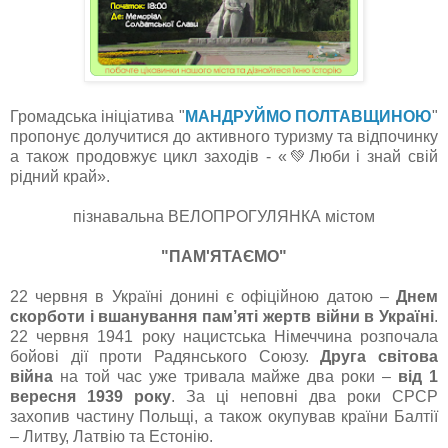
Громадська ініціатива "
МАНДРУЙМО ПО
Л
ТАВЩИНОЮ
"
пропонує долучитися до активного туризму та відпочинку
а також продовжує цикл заходів - «💚Люби і знай свій
рідний край».
пізнавальна ВЕЛОПРОГУЛЯНКА містом
"ПАМ'ЯТАЄМО"
22 червня в Україні донині є офіційною датою –
Днем
скорботи і вшанування пам’яті жертв війни в Україні
.
22 червня 1941 року нацистська Німеччина розпочала
бойові дії проти Радянського Союзу.
Друга світова
війна
на той час уже тривала майже два роки –
від 1
вересня 1939 року
. За ці неповні два роки СРСР
захопив частину Польщі, а також окупував країни Балтії
– Литву, Латвію та Естонію.