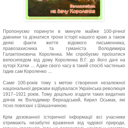
Пропонуємо поринути в минуле майже 100-річної
давнини та дізнатися трохи історії нашого краю а також
деякі факти життя відомого письменника,
правозахисника та гуманіста Володимира
Галактіоновича Короленка. Ми спробуємо проїхатися
велосипедом від дому Короленка В.Г. до його дачі на
хуторі Хатки … Адже свого часу в такий спосіб частенько
їздив сам Короленко …
Саме 100-років тому з метою створення незалежної
національної держави відбувалася Українська революція
1917–1921 років. Тому доцільно згадати таких видатних
діячів як Володимир Вернадський, Кирил Осьмак, які
тісно повязані з Шишаччиною.
Крім дозованної історичної інформації всі учасники
отримають незабутні враження від чудової природи,