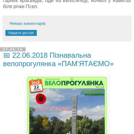
гарних краєвидів, їзди на велосипеді, ночівлі у наметах
біля річки Псел.
Немає коментарів:
Надати доступ
07.06.18
📅 22.06.2018 Пізнавальна
велопрогулянка «ПАМ'ЯТАЄМО»