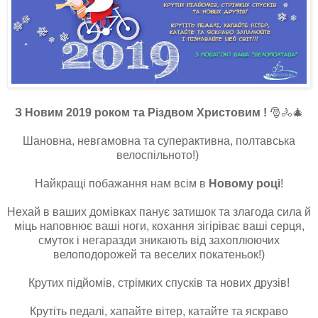
З Новим 2019 роком та Різдвом Христовим !
🎅🚴🎄
Шановна, невгамовна та суперактивна, полтавська
велоспільното!)
Найкращі побажання нам всім в
Новому році
!
Нехай в ваших домівках панує затишок та злагода сила й
міць наповнює ваші ноги, кохання зігіріває ваші серця,
смуток і негаразди зникають від захоплюючих
велоподорожей та веселих покатеньок!)
Крутих підйомів, стрімких спусків та нових друзів!
Крутіть педалі, хапайте вітер, катайте та яскраво