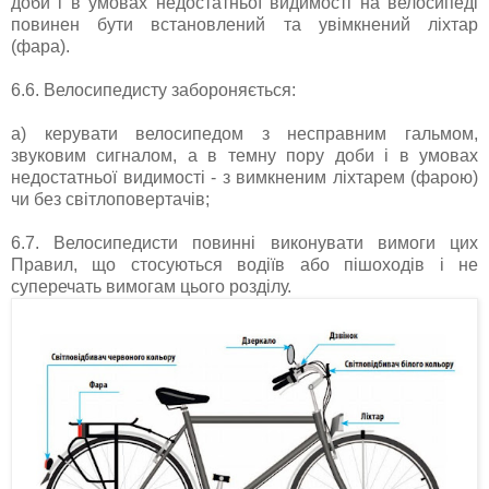
доби і в умовах недостатньої видимості на велосипеді
повинен бути встановлений та увімкнений ліхтар
(фара).
6.6. Велосипедисту забороняється:
а) керувати велосипедом з несправним гальмом,
звуковим сигналом, а в темну пору доби і в умовах
недостатньої видимості - з вимкненим ліхтарем (фарою)
чи без світлоповертачів;
6.7. Велосипедисти повинні виконувати вимоги цих
Правил, що стосуються водіїв або пішоходів і не
суперечать вимогам цього розділу.