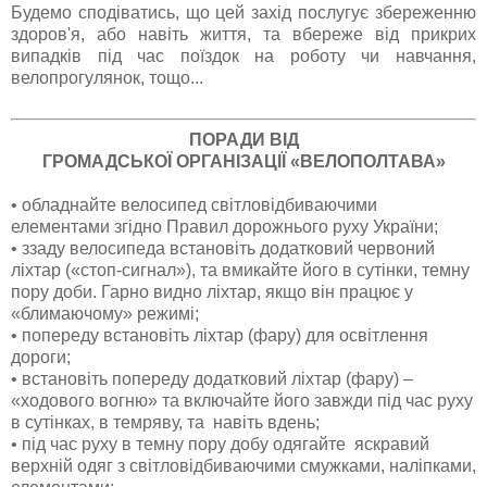
Будемо сподіватись, що цей захід послугує збереженню
здоров'я, або навіть життя, та вбереже від прикрих
випадків під час поїздок на роботу чи навчання,
велопрогулянок, тощо...
ПОРАДИ ВІД
ГРОМАДСЬКОЇ ОРГАНІЗАЦІЇ «ВЕЛОПОЛТАВА»
•
обладнайте велосипед світловідбиваючими
елементами згідно Правил дорожнього руху України;
•
ззаду велосипеда встановіть додатковий червоний
ліхтар («стоп-сигнал»), та вмикайте його в сутінки, темну
пору доби. Гарно видно ліхтар, якщо він працює у
«блимаючому» режимі;
•
попереду встановіть ліхтар (фару) для освітлення
дороги;
•
встановіть попереду додатковий ліхтар (фару) –
«ходового вогню» та включайте його завжди під час руху
в сутінках, в темряву, та навіть вдень;
•
під час руху в темну пору добу одягайте яскравий
верхній одяг з світловідбиваючими смужками, наліпками,