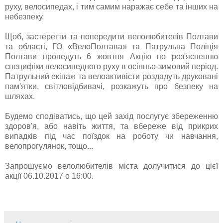
руху, велосипедах, і тим самим наражає себе та інших на
небезпеку.
Щоб, застерегти та попередити велолюбителів Полтави
та області, ГО «ВелоПолтава» та Патрульна Поліція
Полтави проведуть 6 жовтня Акцію по роз'ясненню
специфіки велосипедного руху в осінньо-зимовий період.
Патрульний екіпаж та велоактивісти роздадуть друковані
пам'ятки, світловідбивачі, розкажуть про безпеку на
шляхах.
Будемо сподіватись, що цей захід послугує збереженню
здоров'я, або навіть життя, та вбереже від прикрих
випадків під час поїздок на роботу чи навчання,
велопрогулянок, тощо...
Запрошуємо велолюбителів міста долучитися до цієї
акції 06.10.2017 о 16:00.