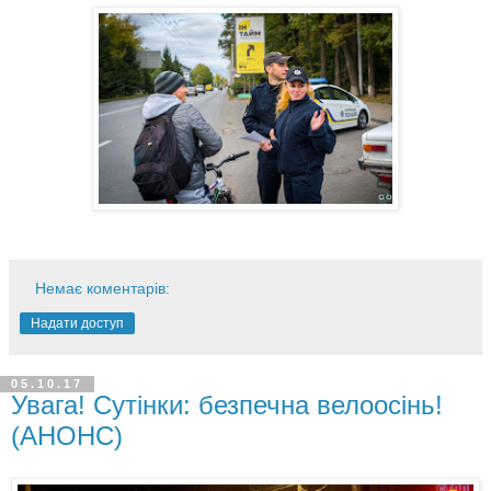
Немає коментарів:
Надати доступ
05.10.17
Увага! Cутінки: безпечна велоосінь!
(АНОНС)