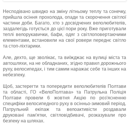
Несподівано швидко на зміну літньому теплу та сонечку,
прийшла осіння прохолода, опади та скорочення світлої
частини доби. Багато, хто з досвідчених велолюбителів,
заздалегідь готується до цієї пори року. Вже приготували
теплі велорукавички, бафи, одяг з світлоповертаючими
елементами, встановили на свої ровери переднє світло
та стоп-ліхтарики.
Але, дехто, ще зволікає, та виїжджає на вулиці міста та
автошляхи, на не обладнаних, згідно правил дорожнього
руху, велосипедах, і тим самим наражає себе та інших на
небезпеку.
Щоб, застерегти та попередити велолюбителів Полтави
та області, ГО «ВелоПолтава» та Патрульна Поліція
Полтави провели 6 жовтня Акцію по роз'ясненню
специфіки велосипедного руху в осінньо-зимовий період.
Патрульний екіпаж та велоактивісти роздавали
друковані пам'ятки, світловідбивачі, розказували про
безпеку на шляхах.