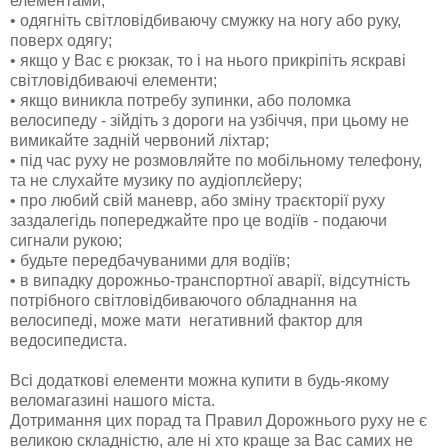
елементами;
•
одягніть світловідбиваючу смужку на ногу або руку,
поверх одягу;
•
якщо у Вас є рюкзак, то і на нього прикріпіть яскраві
світловідбиваючі елементи;
•
якщо виникла потребу зупинки, або поломка
велосипеду - зійдіть з дороги на узбіччя, при цьому не
вимикайте задній червоний ліхтар;
•
під час руху не розмовляйте по мобільному телефону,
та не слухайте музику по аудіоплєйеру;
•
про любий свій маневр, або зміну траєкторії руху
заздалегідь попереджайте про це водіїв - подаючи
сигнали рукою;
•
будьте передбачуваними для водіїв;
•
в випадку дорожньо-транспортної аварії, відсутність
потрібного світловідбиваючого обладнання на
велосипеді, може мати негативний фактор для
ведосипедиста.
Всі додаткові елементи можна купити в будь-якому
веломагазині нашого міста.
Дотримання цих порад та Правил Дорожнього руху не є
великою складністю, але ні хто краще за Вас самих не