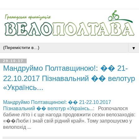
▼
29.10.17
Мандруймо Полтавщиною!: �� 21-
22.10.2017 Пізнавальний �� велотур
«Українсь...
Мандруймо Полтавщиною!: �� 21-22.10.2017
Пізнавальний �� велотур «Українсь...
: Розпочалося
бабине літо і є ще нагода продовжити сезон велозаходів:
«��Люби і знай свій рідний край». Тому запрошуємо у
велопохід ...