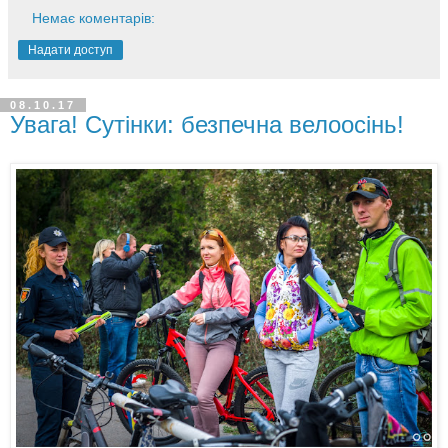
Немає коментарів:
Надати доступ
08.10.17
Увага! Cутінки: безпечна велоосінь!