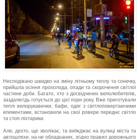
Несподівано швидко на зміну літньому теплу та сонечку,
прийшла осіння прохолода, опади та скорочення світлої
частини доби. Багато, хто з досвідчених велолюбителів,
заздалегідь готується до цієї пори року. Вже приготували
теплі велорукавички, бафи, одяг з світлоповертаючими
елементами, встановили на свої ровери переднє світло
та стоп-ліхтарики.
Але, дехто, ще зволікає, та виїжджає на вулиці міста та
автошляхи, на не обладнаних, згідно правил дорожнього