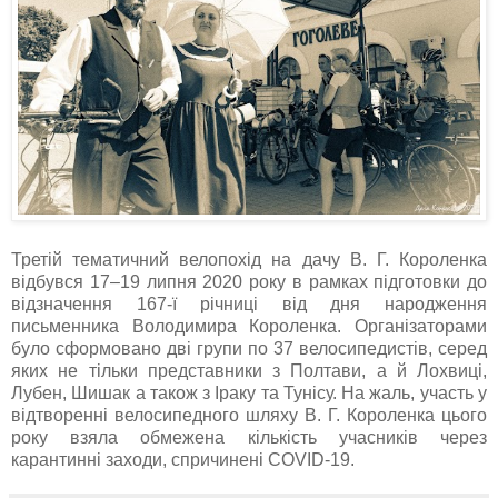
Третій тематичний велопохід на дачу В. Г. Короленка
відбувся 17–19 липня 2020 року в рамках підготовки до
відзначення 167-ї річниці від дня народження
письменника Володимира Короленка. Організаторами
було сформовано дві групи по 37 велосипедистів, серед
яких не тільки представники з Полтави, а й Лохвиці,
Лубен, Шишак а також з Іраку та Тунісу. На жаль, участь у
відтворенні велосипедного шляху В. Г. Короленка цього
року взяла обмежена кількість учасників через
карантинні заходи, спричинені COVID-19.