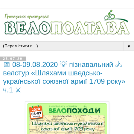
▼
23.07.20
📅 08-09.08.2020 💡 пізнавальний 🚴
велотур «Шляхами шведсько-
української союзної армії 1709 року»
ч.1 ⚔️