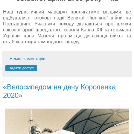
Наш туристичний маршрут пролягатиме місцями, де
відбувалися ключові події Великої Північної війни на
Полтавщині. Учасники походу дізнаються про шляхи
союзної армії шведського короля Карла XII та гетьмана
України Івана Мазепи, про місця дислокації військ та
штаб-квартири командного складу.
Немає коментарів:
Надати доступ
«Велосипедом на дачу Короленка
2020»