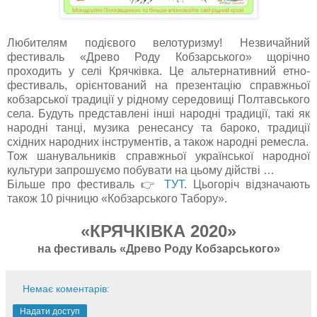
Любителям подієвого велотуризму! Незвичайний
фестиваль «Древо Роду Кобзарського» щорічно
проходить у селі Крячківка. Це альтернативний етно-
фестиваль, орієнтований на презентацію справжньої
кобзарської традиції у рідному середовищі Полтавського
села. Будуть представлені інші народні традиції, такі як
народні танці, музика ренесансу та бароко, традиції
східних народних інструментів, а також народні ремесла.
Тож шанувальників справжньої української народної
культури запрошуємо побувати на цьому дійстві …
Більше про фестиваль 👉
ТУТ
. Цьогоріч відзначають
також 10 річницю «Кобзарського Табору».
«КРЯЧКІВКА 2020»
на фестиваль «Древо Роду Кобзарського»
Немає коментарів:
Надати доступ