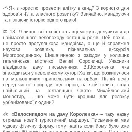
⛅Як з користю провести влітку вікенд? З користю для
здоров’я 💪та власного розвитку? Звичайно, мандруючи
та пізнаючи історію рідного краю!
📅 18-19 липня всі охочі полтавці можуть долучитися до
наймасовішого велопоходу останніх років. Цей похід –
не просто прогулянкова мандрівка, а ще й справжня
наукова розвідка, пізнавальна екскурсія
Миргородщиною, Шишаччиною з заїздом у колишнє
гетьманське містечко Великі Сорочинці. Учасники
відвідають дачу письменника В.Г.Короленка, яка
знаходиться у невеличкому хуторі Хатки, що розкинулося
на мальовничих припсільських пагорбах. Пізній вечір
серед чистої природи, під горою, на якій колись стояв
найбільший на Полтавщині Свято Михайлівський
монастир, – що може бути кращим для релаксу
урбанізованої людини?
🚲
«Велосипедом на дачу Короленка»
– таку назву
отримав новий туристичний маршрут. Письменник мав
чудову фізичну форму, тому, навіть коли йому було вже
близько 60 років, їздив велосипедом на дачу з Полтави.