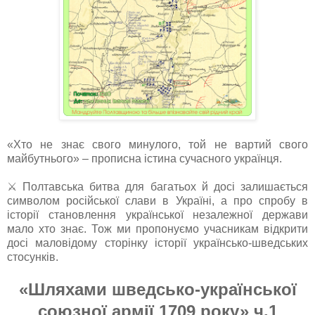
«Хто не знає свого минулого, той не вартий свого
майбутнього» – прописна істина сучасного українця.
⚔️ Полтавська битва для багатьох й досі залишається
символом російської слави в Україні, а про спробу в
історії становлення української незалежної держави
мало хто знає. Тож ми пропонуємо учасникам відкрити
досі маловідому сторінку історії українсько-шведських
стосунків.
«Шляхами шведсько-української
союзної армії 1709 року» ч.1