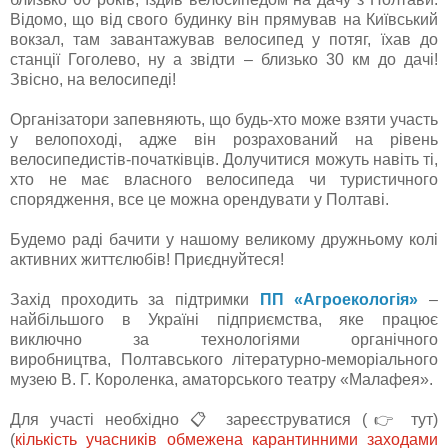
Відомо, що від свого будинку він прямував на Київський
вокзал, там завантажував велосипед у потяг, їхав до
станції Гоголево, ну а звідти – близько 30 км до дачі!
Звісно, на велосипеді!
Організатори запевняють, що будь-хто може взяти участь
у велопоході, адже він розрахований на рівень
велосипедистів-початківців. Долучитися можуть навіть ті,
хто не має власного велосипеда чи туристичного
спорядження, все це можна орендувати у Полтаві.
Будемо раді бачити у нашому великому дружньому колі
активних життєлюбів! Приєднуйтеся!
Захід проходить за підтримки
ПП «Агроекологія»
–
найбільшого в Україні підприємства, яке працює
виключно за технологіями органічного
виробництва, Полтавського літературно-меморіального
музею В. Г. Короленка, аматорського театру «Малафея».
Для участі необхідно 📋 зареєструватися (👉 тут)
(
кількість учасників обмежена карантинними заходами