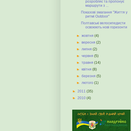
розробляє та пропонує
маршрути з ...
Показові змагання "Життя у
ритмі Outdoor"
Полтавські велосипедисти
освоюють нові горизонти
►
жовтня
(4)
►
вересня
(2)
►
липня
(2)
►
червня
(5)
►
травня
(14)
►
квітня
(8)
►
березня
(5)
►
лютого
(1)
►
2011
(35)
►
2010
(4)