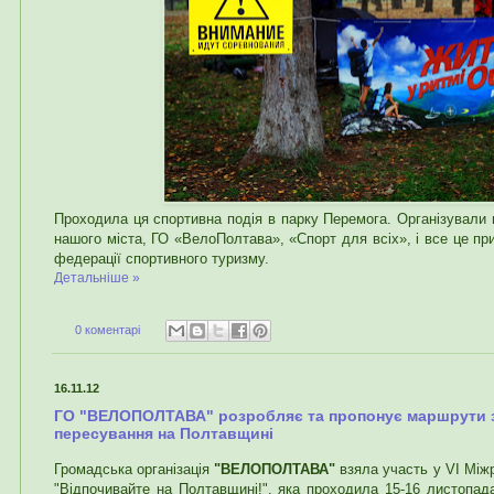
Проходила ця спортивна подія в парку Перемога. Організували ц
нашого міста, ГО «ВелоПолтава», «Спорт для всіх», і все це пр
федерації спортивного туризму.
Детальніше »
0 коментарі
16.11.12
ГО "ВЕЛОПОЛТАВА" розробляє та пропонує маршрути 
пересування на Полтавщині
Громадська організація
"ВЕЛОПОЛТАВА"
взяла участь у VІ Міжр
"Відпочивайте на Полтавщині!", яка проходила 15-16 листопад