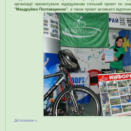
організації презентували відвідувачам спільний проект по зн
"Мандруймо Полтавщиною"
, а також проект активного відпочи
Детальніше »