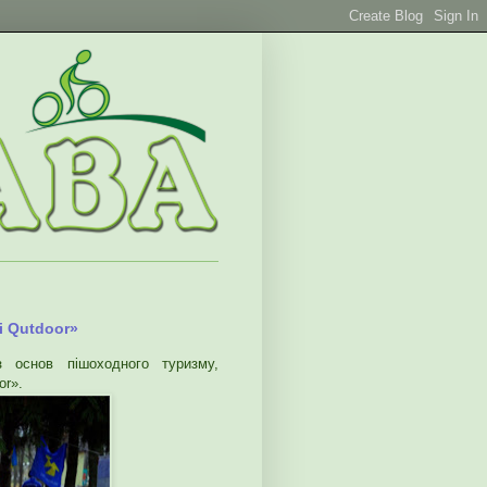
і Qutdoor»
 основ пішоходного туризму,
or».