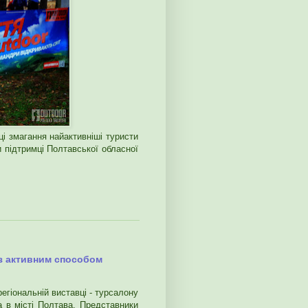
і змагання найактивніші туристи
и підтримці Полтавської обласної
з активним способом
егіональній виставці - турсалону
а в місті Полтава. Представники