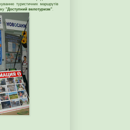
акуванню туристичних маршрутів
нку
"Доступний велотуризм"
.