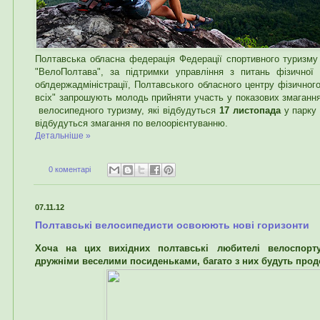
Полтавська обласна федерація Федерації спортивного туризму 
"ВелоПолтава", за підтримки управління з питань фізичної 
облдержадміністрації, Полтавського обласного центру фізичног
всіх" запрошують молодь прийняти участь у показових змаганнях
велосипедного туризму, які відбудуться
17 листопада
у парку 
відбудуться змагання по велоорієнтуванню.
Детальніше »
0 коментарі
07.11.12
Полтавські велосипедисти освоюють нові горизонти
Хоча на цих вихідних полтавські любителі велоспорт
дружніми веселими посиденьками, багато з них будуть продо