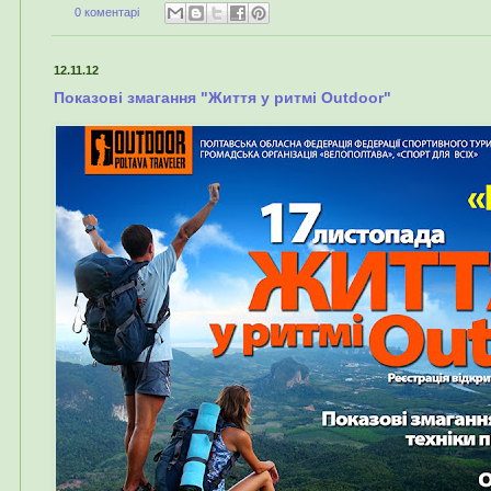
0 коментарі
12.11.12
Показові змагання "Життя у ритмі Outdoor"