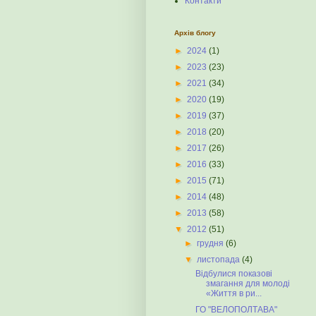
Контакти
Архів блогу
►
2024
(1)
►
2023
(23)
►
2021
(34)
►
2020
(19)
►
2019
(37)
►
2018
(20)
►
2017
(26)
►
2016
(33)
►
2015
(71)
►
2014
(48)
►
2013
(58)
▼
2012
(51)
►
грудня
(6)
▼
листопада
(4)
Відбулися показові
змагання для молоді
«Життя в ри...
ГО "ВЕЛОПОЛТАВА"