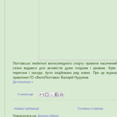
Полтавські любителі велосипедного спорту провели насичений 
сезон видався для активістів дуже плідним і цікавим. Крім
перегони і заходи, було ініційовано ряд нових. Про це журнал
правління ГО «ВелоПолтава» Валерій Нурумов.
Детальніше »
0 коментарі
Новіші публікації
Головна сторінка
Підписатися на:
Дописи (Atom)