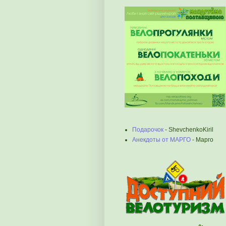
Подарочок
- ShevchenkoKiril
Анекдоты от МАРГО
- Марго