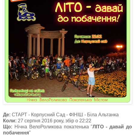
Де:
СТАРТ - Корпусний Сад - ФІНІШ - Біла Альтанка
Коли:
27 серпня 2016 року, збір о 22:22
Що:
Нічна ВелоРоликова покатенька "
ЛІТО - давай до
побачення
"