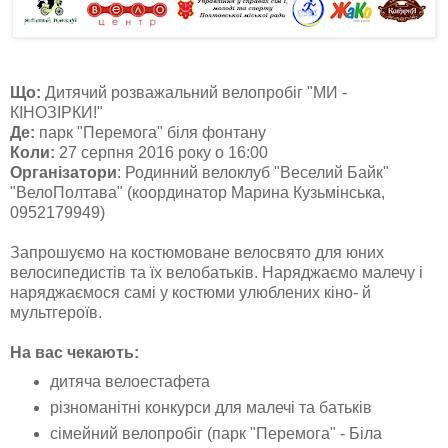
Що:
Дитячий розважальний велопробіг "МИ -
КІНОЗІРКИ!"
Де:
парк "Перемога" біля фонтану
Коли:
27 серпня 2016 року о 16:00
Організатори
: Родинний велоклуб "Веселий Байк"
"ВелоПолтава" (координатор Марина Кузьмінська,
0952179949)
Запрошуємо на костюмоване велосвято для юних
велосипедистів та їх велобатьків. Наряджаємо малечу і
наряджаємося самі у костюми улюблених кіно- й
мультгероїв.
На вас чекають:
дитяча велоестафета
різноманітні конкурси для малечі та батьків
сімейний велопробіг (парк "Перемога" - Біла