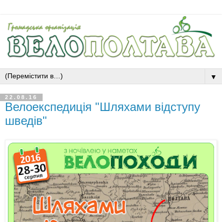
▼
22.08.16
Велоекспедиція "Шляхами відступу
шведів"