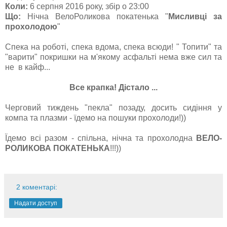
Коли:
6 серпня 2016 року, збір о 23:00
Що:
Нічна ВелоРоликова покатенька "
Мисливці за
прохолодою
"
Спека на роботі, спека вдома, спека всюди! " Топити" та
"варити" покришки на м'якому асфальті нема вже сил та
не в кайф...
Все крапка! Дістало ...
Черговий тиждень "пекла" позаду, досить сидіння у
компа та плазми - їдемо на пошуки прохолоди!))
Їдемо всі разом - спільна, нічна та прохолодна
ВЕЛО-
РОЛИКОВА ПОКАТЕНЬКА
!!!))
2 коментарі:
Надати доступ