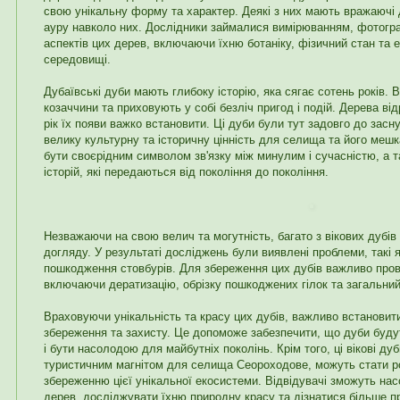
свою унікальну форму та характер. Деякі з них мають вражаючі
ауру навколо них. Дослідники займалися вимірюванням, фотогр
аспектів цих дерев, включаючи їхню ботаніку, фізичний стан та 
середовищі.
Дубаївські дуби мають глибоку історію, яка сягає сотень років. 
козаччини та приховують у собі безліч пригод і подій. Дерева від
рік їх появи важко встановити. Ці дуби були тут задовго до зас
велику культурну та історичну цінність для селища та його мешк
бути своєрідним символом зв'язку між минулим і сучасністю, а 
історій, які передаються від покоління до покоління.
Незважаючи на свою велич та могутність, багато з вікових дубів
догляду. У результаті досліджень були виявлені проблеми, такі я
пошкодження стовбурів. Для збереження цих дубів важливо пров
включаючи дератизацію, обрізку пошкоджених гілок та загальний
Враховуючи унікальність та красу цих дубів, важливо встановити
збереження та захисту. Це допоможе забезпечити, що дуби буду
і бути насолодою для майбутніх поколінь. Крім того, ці вікові ду
туристичним магнітом для селища Сеороходове, можуть стати 
збереженню цієї унікальної екосистеми. Відвідувачі зможуть на
дерев, досліджувати їхню природну красу та дізнатися більше про