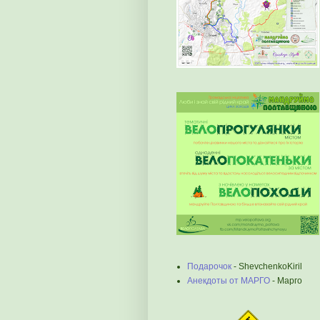
Подарочок
- ShevchenkoKiril
Анекдоты от МАРГО
- Марго