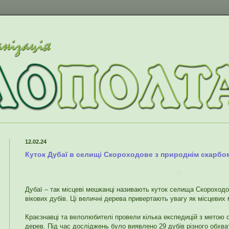
12.02.24
Куток Дубаї в селищі Скороходове з природнім скарбо
Дубаї – так місцеві мешканці називають куток селища Скороходо
вікових дубів. Ці величні дерева привертають увагу як місцевих 
Краєзнавці та велолюбителі провели кілька експедицій з метою 
дерев. Під час досліджень було виявлено 29 дубів різного обхв