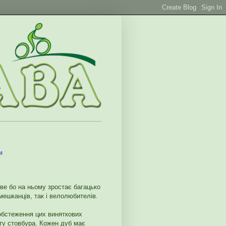
м
ве бо на ньому зростає багацько
мешканців, так і велолюбителів.
обстеження цих виняткових
ату стовбура. Кожен дуб має