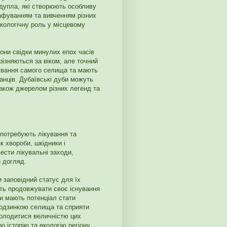
 дупла, які створюють особливу
афуванням та вивченням різних
екологічну роль у місцевому
Вони свідки минулих епох часів
різняються за віком, але точний
нування самого селища та мають
анців. Дубаївські дуби можуть
також джерелом різних легенд та
 потребують лікування та
к хвороби, шкідники і
ести лікувальні заходи,
 догляд.
 заповідний статус для їх
ть продовжувати своє існування
би мають потенціал стати
родзинкою селища та сприяти
солодитися величністю цих
 історію та екологію регіону.