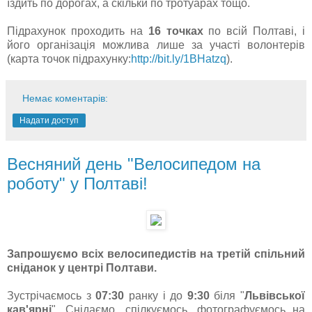
їздить по дорогах, а скільки по тротуарах тощо.
Підрахунок проходить на
16 точках
по всій Полтаві, і
його організація можлива лише за участі волонтерів
(карта точок підрахунку:
http://bit.ly/1BHatzq
).
Немає коментарів:
Надати доступ
Весняний день "Велосипедом на
роботу" у Полтаві!
Запрошуємо всіх велосипедистів на третій спільний
сніданок у центрі Полтави.
Зустрічаємось з
07:30
ранку і до
9:30
біля "
Львівської
кав'ярні
". Снідаємо, спілкуємось, фотографуємось на