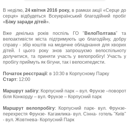
В неділю,
24 квітня 2016 року,
в рамках акції «Серце до
серця» відбудеться Всеукраїнський благодійний пробіг
«
Біжу заради дітей
».
Вже декілька років поспіль ГО "
ВелоПолтава
" та
велоактивісти міста підтримують цю благодійну, добру
справу - збір коштів на медичне обладнання для хворих
дітей. І цього року знов запрошуємо велоспільноту
долучитися, та приняти участь у велопробігу! Участь у
пробігу приймуть як бігуни, так і велосипедисти.
Початок реєстрації
: в 10:30 в Корпусному Парку
Старт
: 12:00
Маршрут забігу
: Корпусний парк – вул. Фрунзе –поворот
біля Конкорду – вул. Фрунзе – Корпусний парк
Маршрут велопробігу
: Корпусний парк- вул. Фрунзе-
перехрестя Фрунзе- Кагамлика- вул. Сінна- готель "Київ"
- вул. Жовтнева- Корпусний Парк