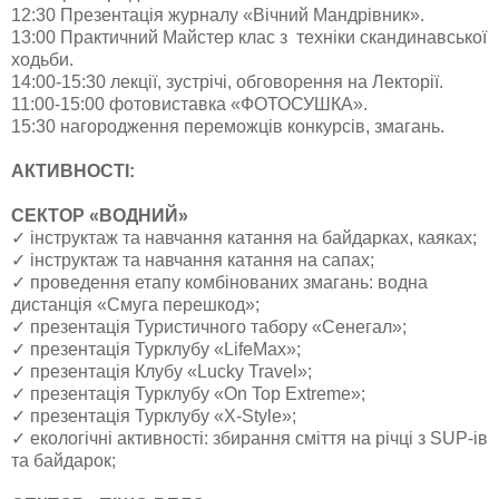
12:30 Презентація журналу «Вічний Мандрівник».
13:00 Практичний Майстер клас з техніки скандинавської
ходьби.
14:00-15:30 лекції, зустрічі, обговорення на Лекторії.
11:00-15:00 фотовиставка «ФОТОСУШКА».
15:30 нагородження переможців конкурсів, змагань.
АКТИВНОСТІ:
СЕКТОР «ВОДНИЙ»
✓ інструктаж та навчання катання на байдарках, каяках;
✓ інструктаж та навчання катання на сапах;
✓ проведення етапу комбінованих змагань: водна
дистанція «Смуга перешкод»;
✓ презентація Туристичного табору «Сенегал»;
✓ презентація Турклубу «LifeMax»;
✓ презентація Клубу «Lucky Travel»;
✓ презентація Турклубу «On Top Extreme»;
✓ презентація Турклубу «X-Style»;
✓ екологічні активності: збирання сміття на річці з SUP-ів
та байдарок;