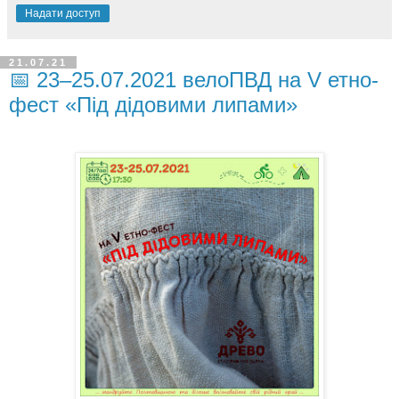
Надати доступ
21.07.21
📅 23–25.07.2021 велоПВД на V етно-
фест «Під дідовими липами»