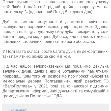
Продовжуємо сезон пізнавального та активного туризму
«💚Люби і знай свій рідний край» і запрошуємо на
покатеньку 🚴 (одноденний Похід Вихідного Дня).
Дуб, як символ могутності й довголіття, «вічності»,
оспівували в народних піснях, у віршах, поемах. Здавна
вірили в цілющу, лікувальну силу дуба і використовували
його в народній медицині. Дуба садили на честь якихось
важливих історичних подій і свято його оберігали.
У Полтаві та області росте багато дубів як декоративних,
так і пам’ятних, різних за своїм віком.
Під час нашої велопокатеньки ми побачимо декілька
величних дубів, деякі з них є ботанічними пам’ятками
природи... Крім того ми розповімо про проєкт «Вікові та
меморіальні дерева Полтавщини», який реалізує ГО
«ВелоПолтава» у 2021 році за фінансової підтримки
Департаменту інформаційної діяльності та комунікацій з
громадськістю Полтавської ОДА.
1 коментар: