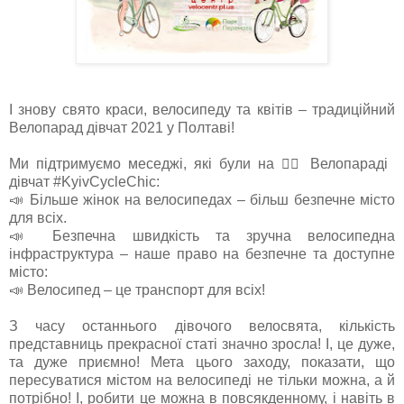
І знову свято краси, велосипеду та квітів – традиційний
Велопарад дівчат 2021 у Полтаві!
Ми підтримуємо меседжі, які були на 🚴‍♀ Велопараді
дівчат #KyivCycleChic:
📣 Більше жінок на велосипедах – більш безпечне місто
для всіх.
📣 Безпечна швидкість та зручна велосипедна
інфраструктура – наше право на безпечне та доступне
місто:
📣 Велосипед – це транспорт для всіх!
З часу останнього дівочого велосвята, кількість
представниць прекрасної статі значно зросла! І, це дуже,
та дуже приємно! Мета цього заходу, показати, що
пересуватися містом на велосипеді не тільки можна, а й
потрібно! І, робити це можна в повсякденному, і навіть в