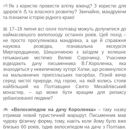
⛅Як з користю провести влітку вікенд? З користю для
здоров’я 💪та власного розвитку? Звичайно, мандруючи
та пізнаючи історію рідного краю!
📅 17
–
18 липня всі охочі полтавці можуть долучитися до
наймасовішого велопоходу останніх років. Цей похід –
не просто прогулянкова мандрівка, а ще й справжня
наукова розвідка, пізнавальна екскурсія
Миргородщиною, Шишаччиною з заїздом у колишнє
гетьманське містечко Великі Сорочинці. Учасники
відвідають дачу письменника В.Г.Короленка, яка
знаходиться у невеличкому хуторі Хатки, що розкинулося
на мальовничих припсільських пагорбах. Пізній вечір
серед чистої природи, під горою, на якій колись стояв
найбільший на Полтавщині Свято Михайлівський
монастир, – що може бути кращим для релаксу
урбанізованої людини?
🚲
«Велосипедом на дачу Короленка»
– таку назву
отримав новий туристичний маршрут. Письменник мав
чудову фізичну форму, тому, навіть коли йому було вже
близько 60 років, їздив велосипедом на дачу з Полтави.