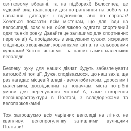
святковому вбранні, та на підборах!) Велосипед, це
чудовий вид транспорту для потрапляння на роботу та
навчання, дитсадок і відпочинок, або по справах!
Хочеться показати всім містянам, що для їзди на
велосипеді, зовсім не обов'язково одягати спортивний
одяг та екіпіровку. Давайте це залишимо для спортивних
перегонів!) А, проїдемось в вишуканих сукнях, яскравих
спідницях з кошиками, корзинками квітів, та кольоровими
кульками! Звісно, чекаємо і на наших самих маленьких
велоледі!
Безпеку руху для наших дівчат будуть забезпечувати
автомобілі поліції. Дуже, сподіваємося, що наш захід, ще
раз нагадає місцевій владі - велолюбителям, дорослим і
маленьким, досвідченим та новачкам, міста потрібні
умови для пересування містом! А, саме створення
велоінфраструктури в Полтаві, з велодоріжками та
велопарковками!
Тож запрошуємо всіх чарівних велоледі на літню, не
квапливу, велопрогулянку затишними вулицями
Полтави!