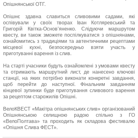
Опішнянської ОТГ.
Опішнє здавна славиться сливовими садами, які
оспівували у своїх творах Іван Котляревський та
Григорій Квітка-Основ’яненко. Слідуючи маршрутом
квесту, ви також зможете поспілкуватися з опішнянами,
ознайомитись з традиціями та автентичними рецептами
місцевої кухні, безпосередньо взяти участь у
приготуванні варення із слив.
На старті учасники будуть ознайомлені з умовами квесту
та отримають маршрутний лист, де нанесено ключові
станції, на яких потрібно виконати конкретні завдання,
щоб перейти до наступної. Фінальним завданням
кінцевої зупинки буде приготування сливового варення
за рецептом старожилів Опішні.
ВелоКВЕСТ «Макітра опішнянських слив» організований
Опішнянською селищною радою спільно з ГО
«ВелоПолтава» та проходить як складова фестивалю
«Опішня Слива ФЕСТ».