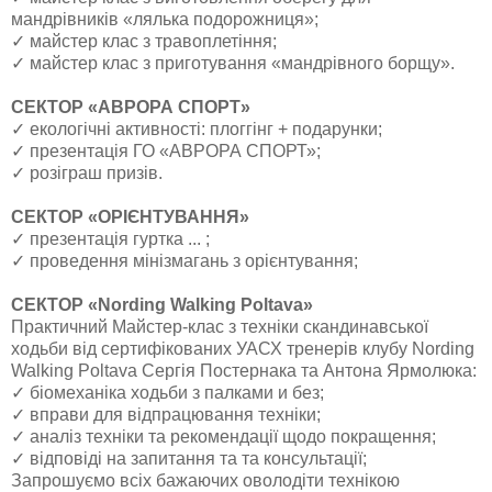
мандрівників «лялька подорожниця»;
✓ майстер клас з травоплетіння;
✓ майстер клас з приготування «мандрівного борщу».
СЕКТОР «АВРОРА СПОРТ»
✓ екологічні активності: плоггінг + подарунки;
✓ презентація ГО «АВРОРА СПОРТ»;
✓ розіграш призів.
СЕКТОР «ОРІЄНТУВАННЯ»
✓ презентація гуртка ... ;
✓ проведення мінізмагань з орієнтування;
СЕКТОР «Nording Walking Poltava»
Практичний Майстер-клас з техніки скандинавської
ходьби від сертифікованих УАСХ тренерів клубу Nording
Walking Poltava Сергія Постернака та Антона Ярмолюка:
✓ біомеханіка ходьби з палками и без;
✓ вправи для відпрацювання техніки;
✓ аналіз техніки та рекомендації щодо покращення;
✓ відповіді на запитання та та консультації;
Запрошуємо всіх бажаючих оволодіти технікою