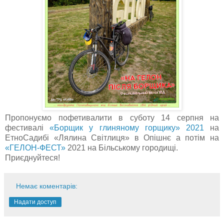
Пропонуємо пофетивалити в суботу 14 серпня на
фестивалі
«Борщик у глиняному горщику» 2021
на
ЕтноСадибі «Лялина Світлиця» в Опішнє а потім на
«ГЕЛОН-ФЕСТ»
2021 на Більському городищі.
Приєднуйтеся!
Немає коментарів:
Надати доступ