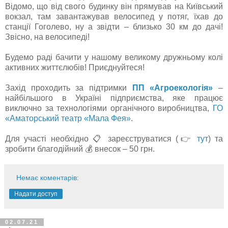
Відомо, що від свого будинку він прямував на Київський
вокзал, там завантажував велосипед у потяг, їхав до
станції Гоголево, ну а звідти – близько 30 км до дачі!
Звісно, на велосипеді!
Будемо раді бачити у нашому великому дружньому колі
активних життєлюбів! Приєднуйтеся!
Захід проходить за підтримки
ПП «Агроекологія»
–
найбільшого в Україні підприємства, яке працює
виключно за технологіями органічного виробництва,
ГО
«Аматорський театр «Мала Фея»
.
Для участі необхідно 📋 зареєструватися (👉
тут
) та
зробити благодійний 💰 внесок – 50 грн.
Немає коментарів:
Надати доступ
02.07.21