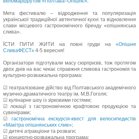
веломаршрутом «Полтава–Опішнє»
.
Мета фестивалю – відродження та популяризація
української традиційної автентичної кухні та відновлення
слави місцевого гастрономічного бренду «опішнянська
слива».
ЇСТИ ПИТИ ЖИТИ на повні груди на
«Опішня
СливаФЕСТ»
4-5 вересня!
Організатори підготували масу сюрпризів, тож протягом
двох днів на вас чекає справжня сливова гастрономія та
культурно-розважальна програма:
☑ театралізоване дійство від Полтавського академічного
музично-драматичного театру ім. М.В.Гоголя;
☑ кулінарне шоу із зірковими гостями;
☑ локації з гастрономічною крафтовою продукцією та
сувенірами;
☑
гастрономічна екскурсія-квест для велосипедистів
«Макітра опішнянських слив»
;
☑ дитячі атракціони та розваги;
☑ концертно-розважальна програма;