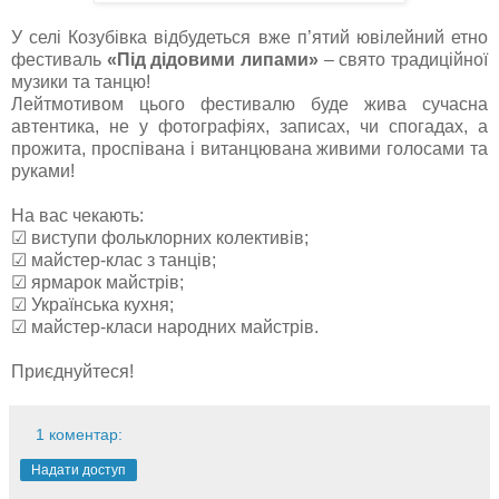
У селі Козубівка відбудеться вже п’ятий ювілейний етно
фестиваль
«Під дідовими липами»
– свято традиційної
музики та танцю!
Лейтмотивом цього фестивалю буде жива сучасна
автентика, не у фотографіях, записах, чи спогадах, а
прожита, проспівана і витанцювана живими голосами та
руками!
На вас чекають:
☑ виступи фольклорних колективів;
☑ майстер-клас з танців;
☑ ярмарок майстрів;
☑ Українська кухня;
☑ майстер-класи народних майстрів.
Приєднуйтеся!
1 коментар:
Надати доступ