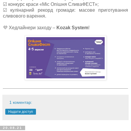
☑ конкурс краси «Міс Опішня СливаФЕСТ»;
☑ кулінарний рекорд громади: масове приготування
сливового варення.
💜 Хедлайнери заходу –
Kozak System
!
1 коментар:
Надати доступ
20.08.21