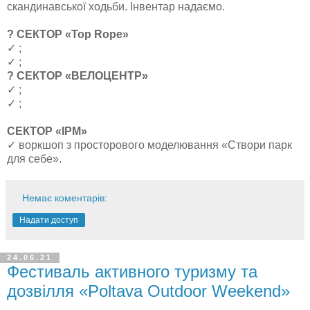
скандинавської ходьби. Інвентар надаємо.
? СЕКТОР «Top Rope»
✓ ;
✓ ;
? СЕКТОР «ВЕЛОЦЕНТР»
✓ ;
✓ ;
СЕКТОР «ІРМ»
✓ воркшоп з просторового моделювання «Створи парк
для себе».
Немає коментарів:
Надати доступ
24.06.21
Фестиваль активного туризму та
дозвілля «Poltava Outdoor Weekend»