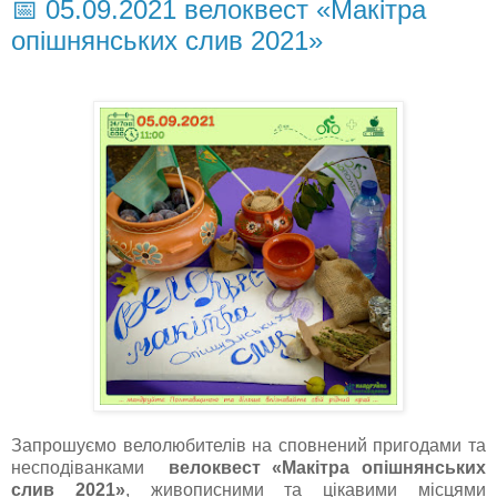
📅 05.09.2021 велоквест «Макітра
опішнянських слив 2021»
Запрошуємо велолюбителів на сповнений пригодами та
несподіванками
велоквест «Макітра опішнянських
слив 2021»
, живописними та цікавими місцями