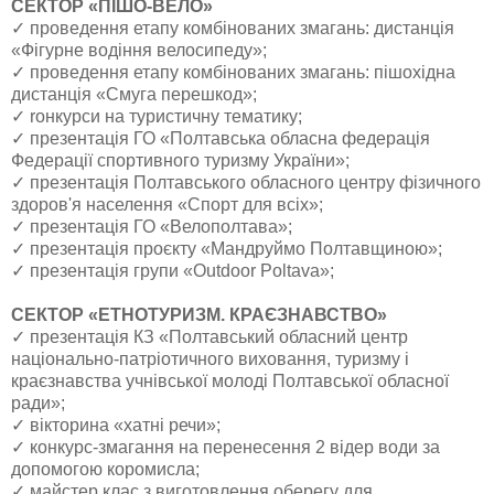
СЕКТОР «ПІШО-ВЕЛО»
✓ проведення етапу комбінованих змагань: дистанція
«Фігурне водіння велосипеду»;
✓ проведення етапу комбінованих змагань: пішохідна
дистанція «Смуга перешкод»;
✓ rонкурси на туристичну тематику;
✓ презентація ГО «Полтавська обласна федерація
Федерації спортивного туризму України»;
✓ презентація Полтавського обласного центру фізичного
здоров'я населення «Спорт для всіх»;
✓ презентація ГО «Велополтава»;
✓ презентація проєкту «Мандруймо Полтавщиною»;
✓ презентація групи «Outdoor Poltava»;
СЕКТОР «ЕТНОТУРИЗМ. КРАЄЗНАВСТВО»
✓ презентація КЗ «Полтавський обласний центр
національно-патріотичного виховання, туризму і
краєзнавства учнівської молоді Полтавської обласної
ради»;
✓ вікторина «хатні речи»;
✓ конкурс-змагання на перенесення 2 відер води за
допомогою коромисла;
✓ майстер клас з виготовлення оберегу для