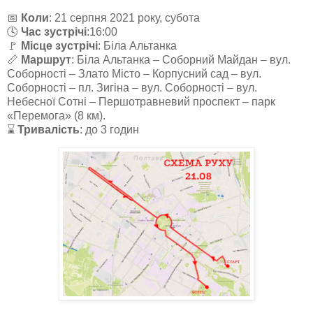
📅
Коли
: 21 серпня 2021 року, субота
🕓
Час зустрічі
:16:00
🚩
Місце зустрічі
: Біла Альтанка
📏
Маршрут
: Біла Альтанка – Соборний Майдан – вул.
Соборності – Злато Місто – Корпусний сад – вул.
Соборності – пл. Зигіна – вул. Соборності – вул.
Небесної Сотні – Першотравневий проспект – парк
«Перемога» (8 км).
⌛
Тривалість
: до 3 годин