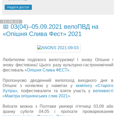
Надати доступ
21.08.21
📅 03(04)–05.09.2021 велоПВД на
«Опішня Слива Фест» 2021
Любителям подієвого велотуризму! І знову Опішне і
знову фестивань! Цього разу культурно-гастрономічний
фестиваль
«Опішня Слива ФЕСТ»
.
Пропонуємо дводенний велопохід вихідного дня в
Опішнє з ночівлею у наметах у
кемпінгу «Старого
Хутіра»
, пофестивалити та взяти участь у
велоквесті
«Макітра опішнянських слив 2021»
.
Виїхати можна з Полтави увечері п'ятниці 03.09 або
зранку суботи 04.05 і проїхати промаркованим