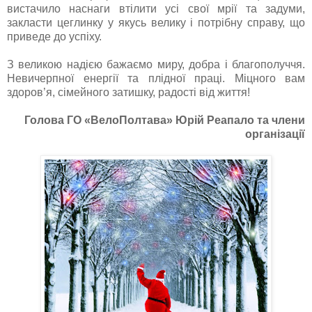
вистачило наснаги втілити усі свої мрії та задуми,
закласти цеглинку у якусь велику і потрібну справу, що
приведе до успіху.
З великою надією бажаємо миру, добра і благополуччя.
Невичерпної енергії та плідної праці. Міцного вам
здоров’я, сімейного затишку, радості від життя!
Голова ГО «ВелоПолтава» Юрій Реапало та члени
організації