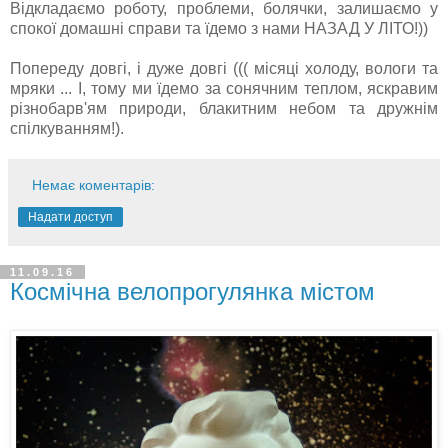
Відкладаємо роботу, проблеми, болячки, залишаємо у
спокої домашні справи та їдемо з нами НАЗАД У ЛІТО!))
Попереду довгі, і дуже довгі ((( місяці холоду, вологи та
мряки ... І, тому ми їдемо за сонячним теплом, яскравим
різнобарв'ям природи, блакитним небом та дружнім
спілкуванням!).
Немає коментарів:
Надати доступ
11.09.16
Космічна велопрогулянка містом