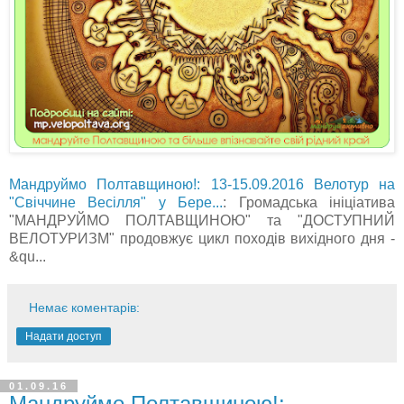
Мандруймо Полтавщиною!: 13-15.09.2016 Велотур на
"Свіччине Весілля" у Бере...
: Громадська ініціатива
"МАНДРУЙМО ПОЛТАВЩИНОЮ" та "ДОСТУПНИЙ
ВЕЛОТУРИЗМ" продовжує цикл походів вихідного дня -
&qu...
Немає коментарів:
Надати доступ
01.09.16
Мандруймо Полтавщиною!: