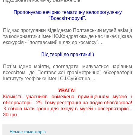
підкорювати космічну безмежність!
Пропонуємо вечірню тематичну велопрогулянку
"Всесвіт-поруч!".
Під час прогулянки відвідаємо Полтавський музей авіації
та космонавтики імені Ю.Кондратюка де нас чекає цікава
екскурсія - "полтавський шлях до космосу"...
Від теорії до практики! )
Потім їдемо мріяти, споглядати, милуватися чарівним
всесвітом, до Полтавської гравіметричної обсерваторії
Інституту геофізики імені С.І.Субботіна ...
УВАГА!
Кількість учасників обмежена приміщенням музею і
обсерваторії - 25. Тому реєстрація на подію обов'язкова!
З собою мати гроші для входу в музей і обсерваторію -
30 грн.
Немає коментарів: