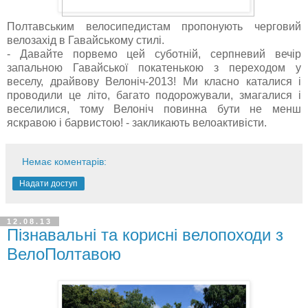
Полтавським велосипедистам пропонують черговий
велозахід в Гавайському стилі.
- Давайте порвемо цей суботній, серпневий вечір
запальною Гавайської покатенькою з переходом у
веселу, драйвову Велоніч-2013! Ми класно каталися і
проводили це літо, багато подорожували, змагалися і
веселилися, тому Велоніч повинна бути не менш
яскравою і барвистою! - закликають велоактивісти.
Немає коментарів:
Надати доступ
12.08.13
Пізнавальні та корисні велопоходи з
ВелоПолтавою