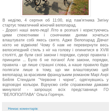
В неділю, 4 серпня об 11:00, від пам'ятника Зигіну
стартує тематичний жіночий велопарад.
- Дорогі наші вело-леді! Літо в розпалі і користуючись
цими спекотними і сонячними днями хочеться
влаштувати собі якесь свято. Адже Велопарад Дівчат
ніхто не відміняв! Чому б нам не перевернути весь
велосипедний стиль з ніг на голову і опинитися в XVIII
столітті, де були свої закони і порядки, суворі правила і
принципи ... Було б не погано! Але закони, порядки,
правила - це лише страшні слова, а наше правило буде
полягати лише в тому, що ми влаштовуємо цей
велопарад за красивим французьким романом Марі Анрі
Бейля Стендаля "Червоне і чорне", одягнувшись у
відповідні кольори. Відчуємо себе справжніми дамами
минулого! - запрошує всіх представниця ГО
"ВЕЛОПОЛТАВА" Ольга Горячун.
Немає коментарів: