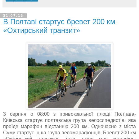
31.07.13
В Полтаві стартує бревет 200 км
«Охтирський транзит»
3 серпня о 08:00 з привокзальної площі Полтава-
Київська стартує полтавська група велосипедистів, яка
проїде марафон відстанню 200 км. Одночасно з міста
Суми стартує інша група веломарафонців. Бревет 200 км
«Охтирський транзит», таку назву має марафон,