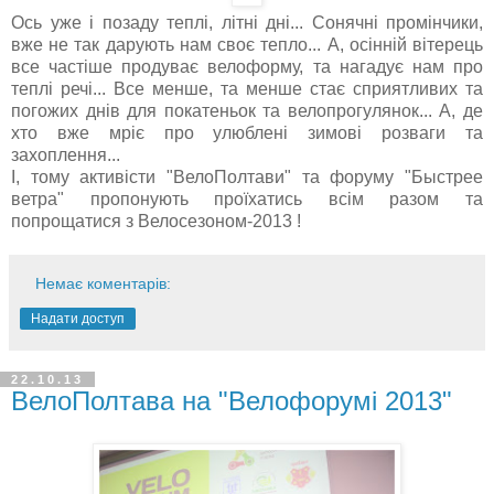
Ось уже і позаду теплі, літні дні... Сонячні промінчики,
вже не так дарують нам своє тепло... А, осінній вітерець
все частіше продуває велоформу, та нагадує нам про
теплі речі... Все менше, та менше стає сприятливих та
погожих днів для покатеньок та велопрогулянок... А, де
хто вже мріє про улюблені зимові розваги та
захоплення...
І, тому активісти "ВелоПолтави" та форуму "Быстрее
ветра" пропонують проїхатись всім разом та
попрощатися з Велосезоном-2013 !
Немає коментарів:
Надати доступ
22.10.13
ВелоПолтава на "Велофорумі 2013"