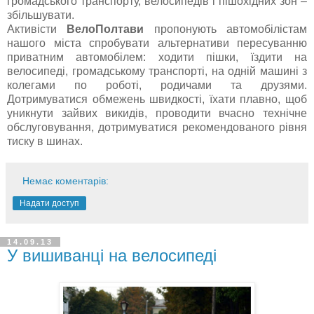
громадського транспорту, велосипедів і пішохідних зон –
збільшувати.
Активісти
ВелоПолтави
пропонують автомобілістам
нашого міста спробувати альтернативи пересуванню
приватним автомобілем: ходити пішки, їздити на
велосипеді, громадському транспорті, на одній машині з
колегами по роботі, родичами та друзями.
Дотримуватися обмежень швидкості, їхати плавно, щоб
уникнути зайвих викидів, проводити вчасно технічне
обслуговування, дотримуватися рекомендованого рівня
тиску в шинах.
Немає коментарів:
Надати доступ
14.09.13
У вишиванці на велосипеді