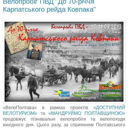
Велопробіг ПВД "До 70-річчя
Карпатського рейда Ковпака"
«ВелоПолтава» в рамках проектів
«ДОСТУПНИЙ
ВЕЛОТУРИЗМ»
та
«МАНДРУЙМО ПОЛТАВЩИНОЮ»
продовжує пізнавальні велопробіги та велопоходи
вихідного дня. Цього разу, за сприянням Полтавського