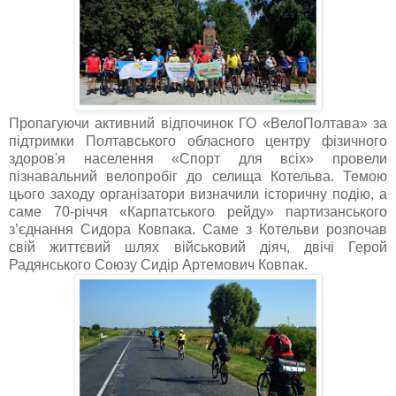
Пропагуючи активний відпочинок ГО «ВелоПолтава» за
підтримки Полтавського обласного центру фізичного
здоров'я населення «Спорт для всіх» провели
пізнавальний велопробіг до селища Котельва. Темою
цього заходу організатори визначили історичну подію, а
саме 70-річчя «Карпатського рейду» партизанського
з’єднання Сидора Ковпака. Саме з Котельви розпочав
свій життєвий шлях військовий діяч, двічі Герой
Радянського Союзу Сидір Артемович Ковпак.