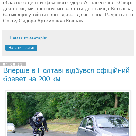
обласного центру фізичного здоров'я населення «Спорт
для всіх», ми пропонуємо завітати до селища Котельва,
батьківщину військового діяча, двічі Героя Радянського
Союзу Сидора Артемовича Ковпака.
Немає коментарів:
Надати доступ
04.08.13
Вперше в Полтаві відбувся офіційний
бревет на 200 км