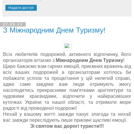
Надати доступ
27.09.13
З Міжнародним Днем Туризму!
Всіх любителів подорожей, активного відпочинку, його
організаторів вітаємо з
Міжнародним Днем Туризму
!
Щиро бажаємо вам гарних емоцій, приємних вражень від
всіх ваших подорожей а організаторам хотілось би
побажати успіхів та процвітання у цій нелегкій справі,
адже саме завдяки вам люди отримують змогу
насолодитись прекрасними пам'ятками архітектури та
чудовими краєвидами, відпочити у найкрасивіших
куточках України та нашої області, та отримати море
радості від проведеної подорожі!
Нехай у вашому житті завжди панує злагода та нехай
вас завжди переслідують лише приємні щасливі емоції.
Зі святом вас дорогі туристи!!!