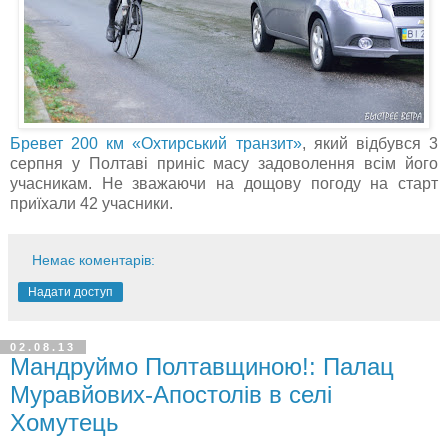
Бревет 200 км «Охтирський транзит»
, який відбувся 3
серпня у Полтаві приніс масу задоволення всім його
учасникам. Не зважаючи на дощову погоду на старт
приїхали 42 учасники.
Немає коментарів:
Надати доступ
02.08.13
Мандруймо Полтавщиною!: Палац
Муравйових-Апостолів в селі
Хомутець