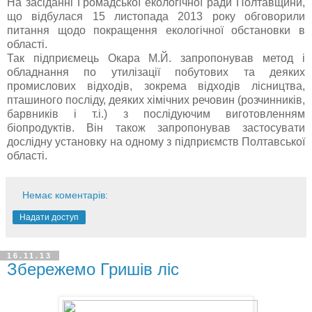
На засіданні Громадської екологічної ради Полтавщини,
що відбулася 15 листопада 2013 року обговорили
питання щодо покращення екологічної обстановки в
області.
Так підприємець Окара М.Й. запропонував метод і
обладнання по утилізації побутових та деяких
промислових відходів, зокрема відходів лісництва,
пташиного посліду, деяких хімічних речовин (розчинників,
барвників і т.і.) з послідуючим виготовленням
біопродуктів. Він також запропонував застосувати
дослідну установку на одному з підприємств Полтавської
області.
Немає коментарів:
Надати доступ
16.11.13
Збережемо Гришів ліс