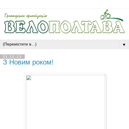
▼
31.12.13
З Новим роком!