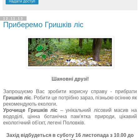
Надати доступ
12.11.13
Приберемо Гришків ліс
Шановні друзі!
Запрошуємо Вас зробити корисну справу - прибрати
Гришків ліс
. Робити це потрібно зараз, пізньою осінню як
рекомендують екологи.
Урочище Гришків ліс
– унікальний лісовий масив на
вододілі, цінна ботанічна пам'ятка природи, цікавий
екологічний об'єкт, легені Половків.
Захід відбудеться в суботу 16 листопада з 10.00 до