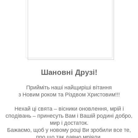
Шановні Друзі!
Прийміть наші найщиріші вітання
з Новим роком та Різдвом Христовим!!!
Нехай ці свята – вісники оновлення, мрій і
сподівань – принесуть Вам і Вашій родині добро,
мир і достаток.
Бажаємо, щоб у новому році Ви зробили все те,
про що так давно мріяли.