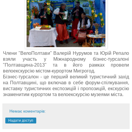
Члени "ВелоПолтави" Валерій Нурумов та Юрій Репало
взяли участь у Міжнародному бізнес-турсалоні
"Полтавщина-2013" та в його рамках провели
велоекскурсію містом-курортом Мигрогод.
Бізнес-турсалон - це перший великий туристичний захід
на Полтавщині, що включав в себе форум-спілкування,
виставку туристичних експозицій і пропозицій, екскурсію
знаменитим курортом та велоекскурсію музеями міста.
Немає коментарів:
Надати доступ