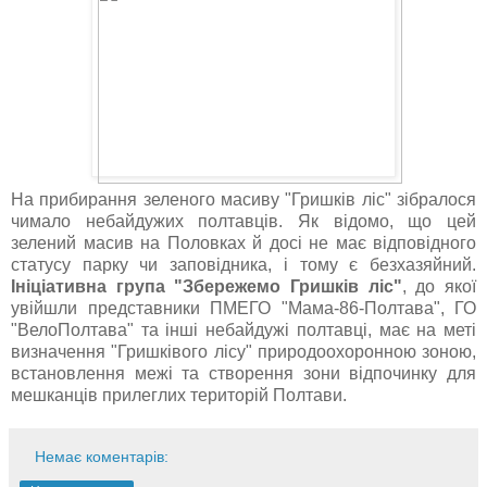
На прибирання зеленого масиву "Гришків ліс" зібралося
чимало небайдужих полтавців. Як відомо, що цей
зелений масив на Половках й досі не має відповідного
статусу парку чи заповідника, і тому є безхазяйний.
Ініціативна група "Збережемо Гришків ліс"
, до якої
увійшли представники ПМЕГО "Мама-86-Полтава", ГО
"ВелоПолтава" та інші небайдужі полтавці, має на меті
визначення "Гришківого лісу" природоохоронною зоною,
встановлення межі та створення зони відпочинку для
мешканців прилеглих територій Полтави.
Немає коментарів: