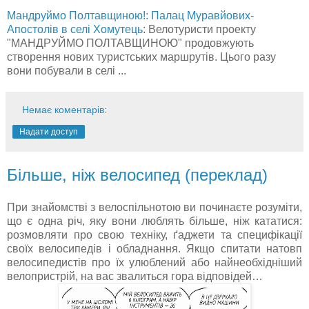
Мандруймо Полтавщиною!: Палац Муравйових-
Апостолів в селі Хомутець
: Велотуристи проекту
"МАНДРУЙМО ПОЛТАВЩИНОЮ" продовжують
створення нових туристських маршрутів. Цього разу
вони побували в селі ...
Немає коментарів:
Надати доступ
Більше, ніж велосипед (переклад)
При знайомстві з велоспільнотою ви починаєте розуміти,
що є одна річ, яку вони люблять більше, ніж кататися:
розмовляти про свою техніку, ґаджети та специфікації
своїх велосипедів і обладнання. Якщо спитати натовп
велосипедистів про їх улюблений або найнеобхідніший
велопристрій, на вас звалиться гора відповідей…