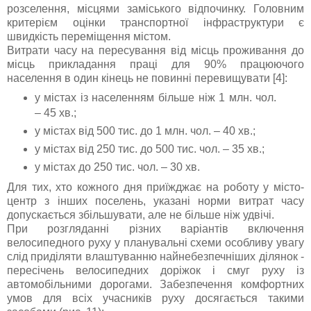
розселення, місцями заміського відпочинку. Головним
критерієм оцінки транспортної інфраструктури є
швидкість переміщення містом.
Витрати часу на пересування від місць проживання до
місць прикладання праці для 90% працюючого
населення в один кінець не повинні перевищувати [4]:
у містах із населенням більше ніж 1 млн. чол.
– 45 хв.;
у містах від 500 тис. до 1 млн. чол. – 40 хв.;
у містах від 250 тис. до 500 тис. чол. – 35 хв.;
у містах до 250 тис. чол. – 30 хв.
Для тих, хто кожного дня приїжджає на роботу у місто-
центр з інших поселень, указані норми витрат часу
допускається збільшувати, але не більше ніж удвічі.
При розгляданні різних варіантів включення
велосипедного руху у планувальні схеми особливу увагу
слід приділяти влаштуванню найнебезпечніших ділянок -
пересічень велосипедних доріжок і смуг руху із
автомобільними дорогами. Забезпечення комфортних
умов для всіх учасників руху досягається такими