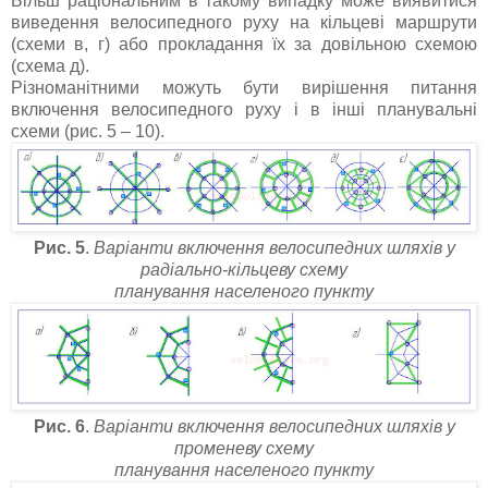
Більш раціональним в такому випадку може виявитися
виведення велосипедного руху на кільцеві маршрути
(схеми в, г) або прокладання їх за довільною схемою
(схема д).
Різноманітними можуть бути вирішення питання
включення велосипедного руху і в інші планувальні
схеми (рис. 5 – 10).
Рис. 5
.
Варіанти включення велосипедних шляхів у
радіально-кільцеву схему
планування населеного пункту
Рис. 6
.
Варіанти включення велосипедних шляхів у
променеву схему
планування населеного пункту