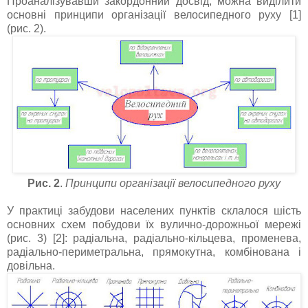
Проаналізувавши закордонний досвід, можна виділити
основні принципи організації велосипедного руху [1]
(рис. 2).
Рис. 2
.
Принципи організації велосипедного руху
У практиці забудови населених пунктів склалося шість
основних схем побудови їх вулично-дорожньої мережі
(рис. 3) [2]: радіальна, радіально-кільцева, променева,
радіально-периметральна, прямокутна, комбінована і
довільна.