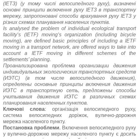
(ІЕТЗ) (у тому числі велосипедного руху), визначені
основні принципи включення руху ІЕТЗ в транспортну
мережу, запропоновані способи врахування руху ІЕТЗ у
різних схемах планування населених пунктів.
Is analysed the problem of individual ecological transport
facility’s (IETF) moving’s organization (including bicycle
moving), are defined basic principles of including a IETF
moving in a transport network, are offered ways to take into
account a IETF moving in different schemes of the
settlements’ planning.
Проанализирована проблема организации движения
индивидуальных экологических транспортных средств
(ИЭТС) (в том числе велосипедного движения),
определены основные принципы включения движения
ИЭТС в транспортную сеть, предложены способы
учитывания движения ИЭТС в различных схемах
планирования населенных пунктов.
Ключові слова
: організація велосипедного руху,
система велосипедних доріжок, вулично-дорожня
мережа населеного пункту.
Постановка проблеми
. Включення велосипедного руху
у вулично-дорожню мережу населеного пункту є досить