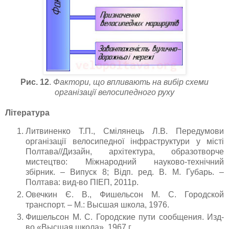
Рис. 12
.
Фактори, що впливають на вибір схеми
організації велосипедного руху
Література
Литвиненко Т.П., Смілянець Л.В. Передумови
організації велосипедної інфраструктури у місті
Полтава//Дизайн, архітектура, образотворче
мистецтво: Міжнародний науково-технічний
збірник. – Випуск 8; Відп. ред. В. М. Губарь. –
Полтава: вид-во ПІЕП, 2011р.
Овечкин Є. В., Фишельсон М. С. Городской
транспорт. – М.: Высшая школа, 1976.
Фишельсон М. С. Городские пути сообщения. Изд-
во «Высшая школа», 1967 г.