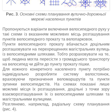
Рис. 3
.
Основні схеми планування вулично-дорожньої
мережі населених пунктів
Пропонуються варіанти включення велосипедного руху у
такі схеми із вказанням можливих місць розташування
пунктів велосипедного прокату та велопарковок.
Пункти велосипедного прокату вбачається доцільним
розташовувати на перехрещеннях магістральних вулиць
із велосипедними шляхами. Тобто розраховувати на те,
щоб людина могла пересісти з громадського транспорту
на велосипед чи дійти до пункту прокату пішки.
Для кожного конкретного населеного пункту потрібно
індивідуально розробляти систему велостоянок,
враховуючи призначення веломаршрутів та пункти
зупинки велосипедистів. На схемах показані лише
можливі місця їх розташування, доцільні з точки зору
взаєморозташування їх із велосипедними шляхами та
магістральними вулицями.
Розглянемо, наприклад, радіальну схему планування
(рис. 4).