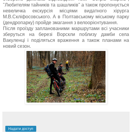
"Любителям тайників та шашликів" а також пропонується
невеличка екскурсія місцями видатного хірурга
М.В.Скліфосовського. А в Полтавському міському парку
(дендропарку) пройде змагання з велоорієнтування.
Після проїзду запланованими маршрутами всі учасники
зберуться на березі Ворскли поблизу дамби села
Вакуленці і поділяться враження а також планами на
новий сезон.
Надати доступ