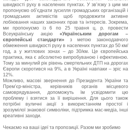
швидкості руху в населених пунктах. У зв’язку з цим ми
пропонуємо об’єднати зусилля громадських організацій і
громадських активістів щоб продовжити активне
лобіювання наших законних прав та інтересів. Зокрема,
ми пропонуємо із 6 по 25 травня ц. р. провести
Всеукраїнську акцію
«Українським дорогам –
європейські стандарти»
з метою законодавчого
обмеження швидкості руху в населених пунктах до 50 км/
год, а у житлових зонах – до 30/км. Це європейська
практика, яка є абсолютно випробуваною і ефективною.
Тому за минулий рік рівень смертельних ДТП на дорогах
Європи скоротився на 9%, а в Україні навпаки – зріс на
12%.
Можливо, масові звернення до Президента України та
Прем’єр-міністра, керівників органів місцевого
самоврядування, допоможуть їм усвідомити цю
проблему і взятися за її вирішення. Для цього також
потрібні вуличні акції з використанням простої і
зрозумілої знакової символіки, підтримка мас-медіа, інші
креативні заходи.
Чекаємо на ваші ідеї та пропозиції. Разом ми зробимо