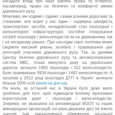
нагадати владі про наші законні права та інтереси,
насамперед, право на безпечні та комфортні умови
дорожнього руху.
Можливо, ми ходимо і їздимо з вами різними дорогами та
стежками, але ворог у нас один − надмірна швидкість
транспортних засобів, незадовільний стан пішохідної і
велосипедної інфраструктури, постійне ігнорування
потреб пішоходів і велосипедистів як на державному, так
і на місцевому рівнях. Про наслідки такої політики може
свідчити високий рівень загибелі і травмування цих
категорій учасників дорожнього руху. Так, за даними
Центру безпеки дорожнього руху та автоматизованих
систем МВС, тільки минулого року на українських
дорогах загинуло 1900 пішоходів і 322 велосипедисти,
було травмовано 9934 пішоходи і 1483 велосипедисти. А
загалом у 2012 році внаслідок ДТП в Україні загинуло
більше 5000 осіб (
www.sai.gov.ua
).
На жаль, за останній час в Україні було дуже мало
зроблено для того, щоб підвищити безпеку вразливих
користувачів доріг − пішоходів і велосипедистів.
Зокрема, не зважаючи на рекомендації ВООЗ та інших
міжнародних організацій, на рівні держави досі не вжито
заходів для законодавчого обмеження загальної