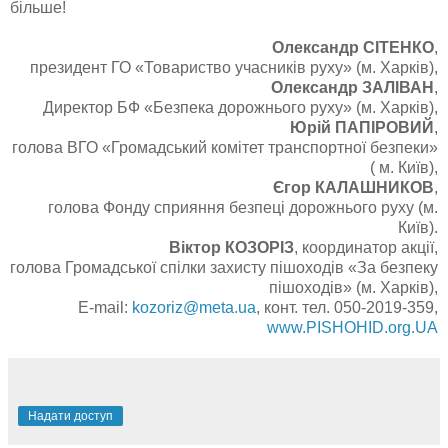
більше!
Олександр СІТЕНКО
,
президент ГО «Товариство учасників руху» (м. Харків),
Олександр ЗАЛІВАН
,
Директор БФ «Безпека дорожнього руху» (м. Харків),
Юрій ПАПІРОВИЙ
,
голова ВГО «Громадський комітет транспортної безпеки»
( м. Київ),
Єгор КАЛАШНИКОВ
,
голова Фонду сприяння безпеці дорожнього руху (м.
Київ).
Віктор КОЗОРІЗ
, координатор акції,
голова Громадської спілки захисту пішоходів «За безпеку
пішоходів» (м. Харків),
E-mail:
kozoriz@meta.ua
, конт. тел. 050-2019-359,
www.PISHOHID.org.UA
Надати доступ