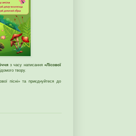
річчя
з часу написання
«Лісової
ідомого твору.
ової пісні» та приєднуйтеся до