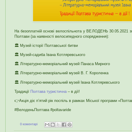
На безоплатній основі велоспільнота у ВЕЛОДЕНЬ 30.05.2021 з
Полтави (за наявності велосипедного спорядження):
🏛️ Музей історії Полтавської битви
🏛️ Музей-садиба Івана Котляревського
🏛️ Літературно-меморіальний музей Панаса Мирного
🏛️ Літературно-меморіальний музей В. Г. Короленка
🏛️ Літературно-меморіальний музей Івана Котляревського
Традиції
Полтава туристична
– в дії!
👉Акція діє п’ятий рік поспіль в рамках Міської програми «Полта
#ВелоденьПолтава #poltavaride
0 коментарі