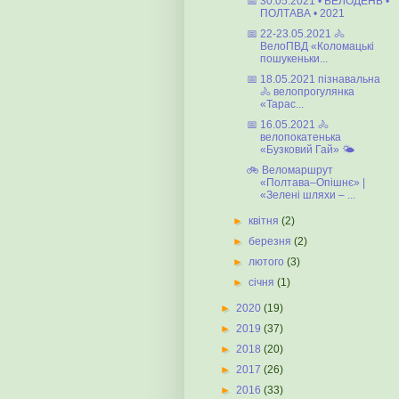
📅 30.05.2021 • ВЕЛОДЕНЬ •
ПОЛТАВА • 2021
📅 22-23.05.2021 🚴
ВелоПВД «Коломацькі
пошукеньки...
📅 18.05.2021 пізнавальна
🚴 велопрогулянка
«Тарас...
📅 16.05.2021 🚴
велопокатенька
«Бузковий Гай» 🌤️
🚲 Веломаршрут
«Полтава–Опішнє» |
«Зелені шляхи – ...
►
квітня
(2)
►
березня
(2)
►
лютого
(3)
►
січня
(1)
►
2020
(19)
►
2019
(37)
►
2018
(20)
►
2017
(26)
►
2016
(33)