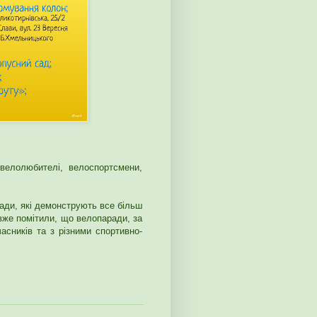
велолюбителі, велоспортсмени,
ради, які демонструють все більш
вже помітили, що велопаради, за
часників та з різними спортивно-