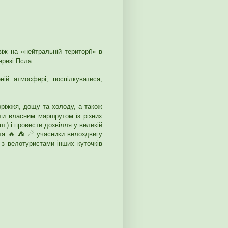
іж на «нейтральній території» в
ерезі Псла.
ній атмосфері, поспілкуватися,
оріжжя, дощу та холоду, а також
хати власним маршрутом із різних
ш.) і провести дозвілля у великій
аття 🔥 ⛺ ☄ учасники велоздвигу
 з велотуристами інших куточків