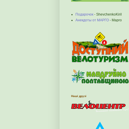
Подарочок
- ShevchenkoKiril
Анекдоты от МАРГО
- Марго
Наші друзі