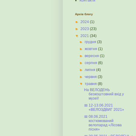
Контакти
Архів блогу
►
2024
(1)
►
2023
(23)
▼
2021
(34)
►
грудня
(3)
►
жовтня
(1)
►
вересня
(1)
►
серпня
(6)
►
липня
(4)
►
червня
(3)
▼
травня
(8)
На ВЕЛОДЕНЬ
безкоштовний вхід у
музеї!
📅 12-13.06.2021
«ВЕЛОЗДВИГ 2021»
📅 08.06.2021
костюмований
велопарад «Лісова
пісня»