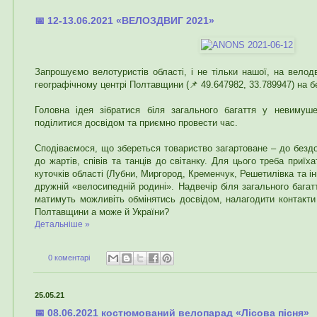
📅 12-13.06.2021 «ВЕЛОЗДВИГ 2021»
Запрошуємо велотуристів області, і не тільки нашої, на велодв
географічному центрі Полтавщини (📌 49.647982, 33.789947) на б
Головна ідея зібратися біля загального багаття у невимуше
поділитися досвідом та приємно провести час.
Сподіваємося, що збереться товариство загартоване – до безд
до жартів, співів та танців до світанку. Для цього треба приї
куточків області (Лубни, Миргород, Кременчук, Решетилівка та ін
дружній «велосипедній родині». Надвечір біля загального баг
матимуть можливіть обмінятись досвідом, налагодити контакти
Полтавщини а може й України?
Детальніше »
0 коментарі
25.05.21
📅 08.06.2021 костюмований велопарад «Лісова пісня»