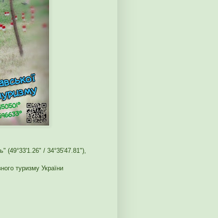
 (49°33'1.26" / 34°35'47.81"),
ного туризму України