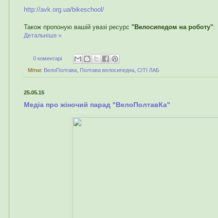
http://avk.org.ua/bikeschool/
Також пропоную вашій увазі ресурс
"Велосипедом на роботу"
:
Детальніше »
0 коментарі
Мітки:
ВелоПолтава
,
Полтава велосипедна
,
СІТІ ЛАБ
25.05.15
Медіа про жіночий парад "ВелоПолтавКа"