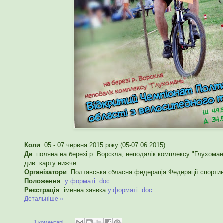
Коли
: 05 - 07 червня 2015 року (05-07.06.2015)
Де
: поляна на березі р. Ворскла, неподалік комплексу "Глухомань"
див. карту нижче
Організатори
: Полтавська обласна федерація Федерації спортив
Положення
:
у форматі .doc
Реєстрація
: іменна заявка
у форматі .doc
Детальніше »
1 коментарі