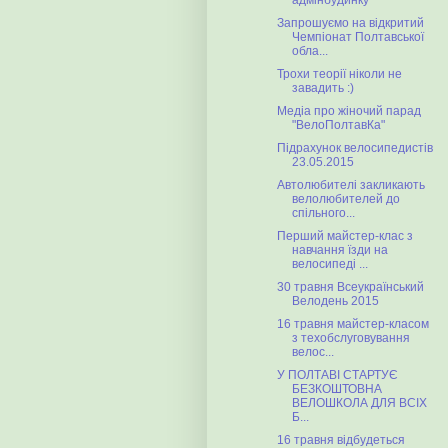
адмінбудинку
Запрошуємо на відкритий
Чемпіонат Полтавської
обла...
Трохи теорії ніколи не
завадить :)
Медіа про жіночий парад
"ВелоПолтавКа"
Підрахунок велосипедистів
23.05.2015
Автолюбителі закликають
велолюбителей до
спільного...
Перший майстер-клас з
навчання їзди на
велосипеді ...
30 травня Всеукраїнський
Велодень 2015
16 травня майстер-класом
з техобслуговування
велос...
У ПОЛТАВІ СТАРТУЄ
БЕЗКОШТОВНА
ВЕЛОШКОЛА ДЛЯ ВСІХ
Б...
16 травня відбудеться