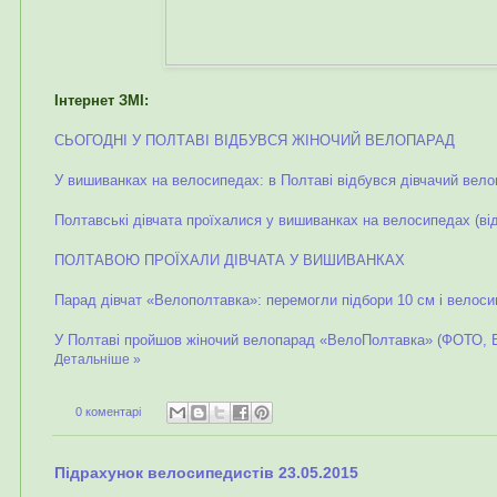
Інтернет ЗМІ:
СЬОГОДНІ У ПОЛТАВІ ВІДБУВСЯ ЖІНОЧИЙ ВЕЛОПАРАД
У вишиванках на велосипедах: в Полтаві відбувся дівчачий вел
Полтавські дівчата проїхалися у вишиванках на велосипедах (ві
ПОЛТАВОЮ ПРОЇХАЛИ ДІВЧАТА У ВИШИВАНКАХ
Парад дівчат «Велополтавка»: перемогли підбори 10 см і велоси
У Полтаві пройшов жіночий велопарад «ВелоПолтавка» (ФОТО, 
Детальніше »
0 коментарі
Підрахунок велосипедистів 23.05.2015