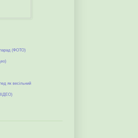
опарад (ФОТО)
део)
пед як весільний
ВІДЕО)