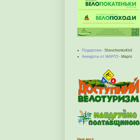
Подарочок
- ShevchenkoKiril
Анекдоты от МАРГО
- Марго
Наші друзі