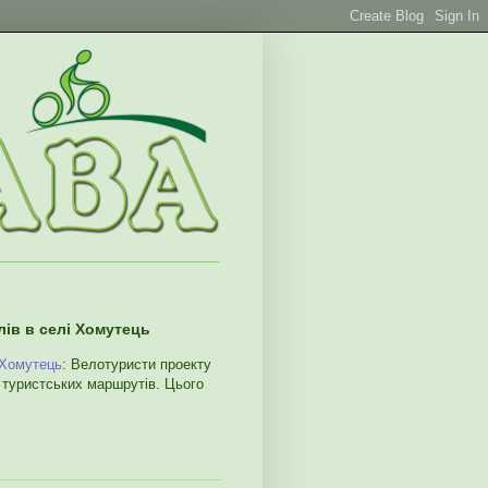
в в селі Хомутець
 Хомутець
: Велотуристи проекту
ристських маршрутів. Цього