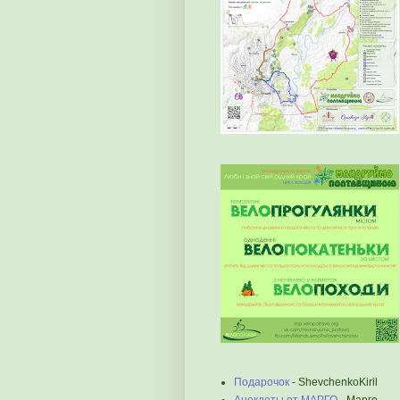
Подарочок
- ShevchenkoKiril