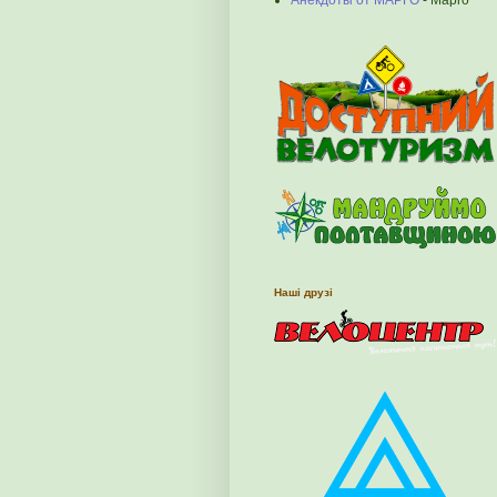
Анекдоты от МАРГО
- Марго
Наші друзі