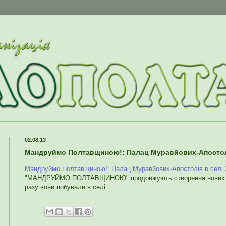
02.08.13
Мандруймо Полтавщиною!: Палац Муравйових-Апостолі
Мандруймо Полтавщиною!: Палац Муравйових-Апостолів в селі
"МАНДРУЙМО ПОЛТАВЩИНОЮ" продовжують створення нових ту
разу вони побували в селі ...