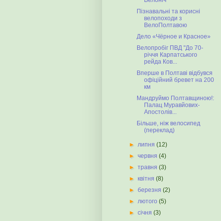
Велоніч
Пізнавальні та корисні
велопоходи з
ВелоПолтавою
Дело «Чёрное и Красное»
Велопробіг ПВД "До 70-
річчя Карпатського
рейда Ков...
Вперше в Полтаві відбувся
офіційний бревет на 200
км
Мандруймо Полтавщиною!:
Палац Муравйових-
Апостолів...
Більше, ніж велосипед
(переклад)
►
липня
(12)
►
червня
(4)
►
травня
(3)
►
квітня
(8)
►
березня
(2)
►
лютого
(5)
►
січня
(3)