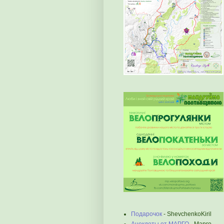
Подарочок
- ShevchenkoKiril