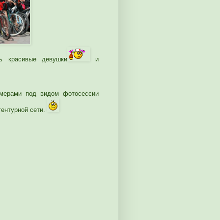
ь красивые девушки
и
мерами под видом фотосессии
гентурной сети.