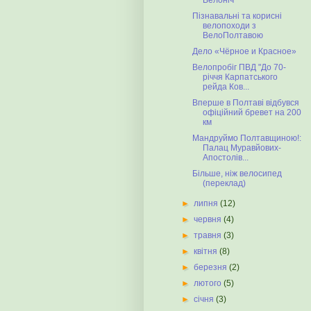
Велоніч
Пізнавальні та корисні
велопоходи з
ВелоПолтавою
Дело «Чёрное и Красное»
Велопробіг ПВД "До 70-
річчя Карпатського
рейда Ков...
Вперше в Полтаві відбувся
офіційний бревет на 200
км
Мандруймо Полтавщиною!:
Палац Муравйових-
Апостолів...
Більше, ніж велосипед
(переклад)
►
липня
(12)
►
червня
(4)
►
травня
(3)
►
квітня
(8)
►
березня
(2)
►
лютого
(5)
►
січня
(3)