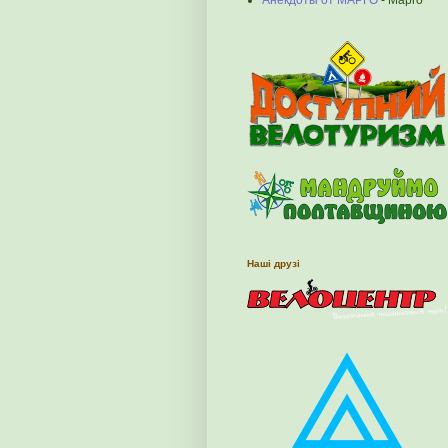
Анекдоты от МАРГО
- Марго
Наші друзі