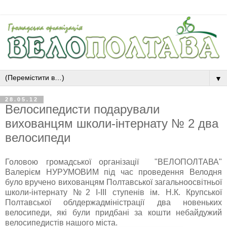
▼
28.05.12
Велосипедисти подарували
вихованцям школи-інтернату № 2 два
велосипеди
Головою громадської організації "ВЕЛОПОЛТАВА"
Валерієм НУРУМОВИМ
під час проведення Велодня
було вручено вихованцям Полтавської загальноосвітньої
школи-інтернату №2 І-ІІІ ступенів ім. Н.К. Крупської
Полтавської облдержадміністрації два новеньких
велосипеди, які були придбані за кошти небайдужий
велосипедистів нашого міста.