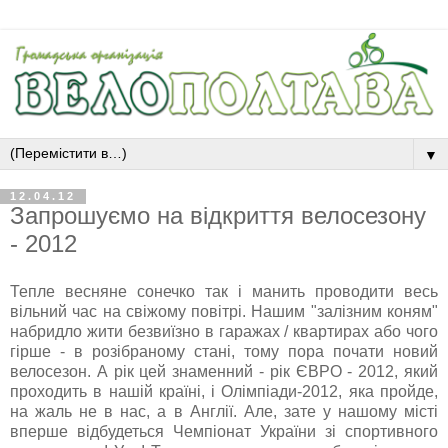
▼
12.04.12
Запрошуємо на відкриття велосезону
- 2012
Тепле весняне сонечко так і манить проводити весь
вільний час на свіжому повітрі. Нашим "залізним коням"
набридло жити безвиїзно в гаражах / квартирах або чого
гірше - в розібраному стані, тому пора почати новий
велосезон. А рік цей знаменний - рік ЄВРО - 2012, який
проходить в нашій країні, і Олімпіади-2012, яка пройде,
на жаль не в нас, а в Англії. Але, зате у нашому місті
вперше відбудеться Чемпіонат України зі спортивного