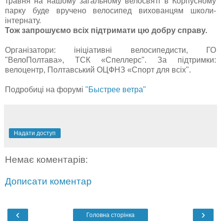
травня на нашому загальному велосвяті в Корпусному
парку буде вручено велосипед вихованцям школи-
інтернату.
Тож запрошуємо всіх підтримати цю добру справу.
Організатори: ініціативні велосипедисти, ГО
"ВелоПолтава», ТСК «Спеллерс". За підтримки:
велоцентр, Полтавський ОЦФНЗ «Спорт для всіх".
Подробиці на форумі
"Быстрее ветра"
Надати доступ
Немає коментарів:
Дописати коментар
‹
›
Головна сторінка