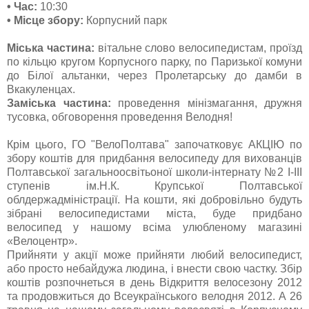
• Час:
10:30
• Місце збору:
Корпусний парк
Міська частина:
вітальне слово велосипедистам, проїзд
по кільцю кругом Корпусного парку, по Паризької комуни
до Білої альтанки, через Пролетарську до дамби в
Вкакуленцах.
Заміська частина:
проведення мінізмагання, дружня
тусовка, обговорення проведення Велодня!
Крім цього, ГО "ВелоПолтава" започатковує АКЦІЮ по
збору коштів для придбання велосипеду для вихованців
Полтавської загальноосвітьоної школи-інтернату №2 І-ІІІ
ступенів ім.Н.К. Крупської Полтавської
облдержадміністрації. На кошти, які добровільно будуть
зібрані велосипедистами міста, буде придбано
велосипед у нашому всіма улюбленому магазині
«Велоцентр».
Прийняти у акції може прийняти любий велосипедист,
або просто небайдужа людина, і внести свою частку. Збір
коштів розпочнеться в день Відкриття велосезону 2012
та продовжиться до Всеукраїнського велодня 2012. А 26