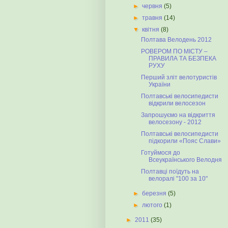
►
червня
(5)
►
травня
(14)
▼
квітня
(8)
Полтава Велодень 2012
РОВЕРОМ ПО МІСТУ –
ПРАВИЛА ТА БЕЗПЕКА
РУХУ
Перший зліт велотуристів
України
Полтавські велосипедисти
відкрили велосезон
Запрошуємо на відкриття
велосезону - 2012
Полтавські велосипедисти
підкорили «Пояс Слави»
Готуймося до
Всеукраїнського Велодня
Полтавці поїдуть на
велоралі "100 за 10"
►
березня
(5)
►
лютого
(1)
►
2011
(35)