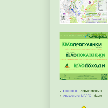
Подарочок
- ShevchenkoKiril
Анекдоты от МАРГО
- Марго