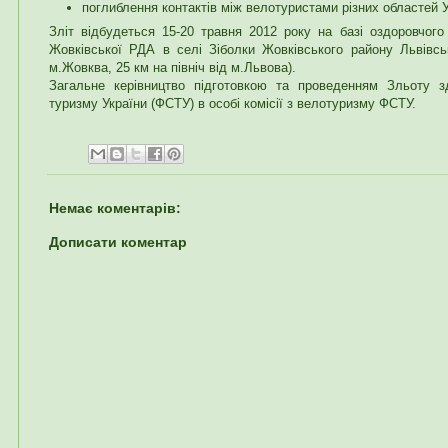
поглиблення контактів між велотуристами різних областей У
Зліт відбудеться 15-20 травня 2012 року на базі оздоровчого 
Жовківської РДА в селі Зіболки Жовківського району Львівськ
м.Жовква, 25 км на північ від м.Львова).
Загальне керівництво підготовкою та проведенням Зльоту з
туризму України (ФСТУ) в особі комісії з велотуризму ФСТУ.
Немає коментарів:
Дописати коментар