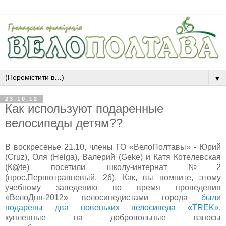
▼
23.10.12
Как используют подаренные
велосипеды детям??
В воскресенье 21.10, члены ГО «ВелоПолтавы» - Юрий
(Cruz), Оля (Helga), Валерий (Geke) и Катя Котeлевская
(К@te) посетили школу-интернат №2
(прос.Першотравневый, 26). Как, вы помните, этому
учебному заведению во время проведения
«ВелоДня-2012» велосипедистами города
были
подарены два новеньких велосипеда «TREK»
,
купленные на добровольные взносы