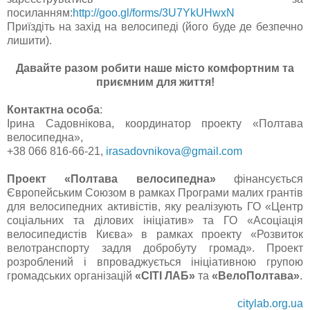
посиланням:
http://goo.gl/forms/3U7YkUHwxN
Приїздіть на захід на велосипеді (його буде де безпечно
лишити).
Давайте разом робити наше місто комфортним та
приємним для життя!
Контактна особа
:
Ірина Садовнікова, координатор проекту «Полтава
велосипедна»,
+38 066 816-66-21,
irasadovnikova@gmail.com
Проект «Полтава велосипедна»
фінансується
Європейським Союзом в рамках Програми малих грантів
для велосипедних активістів, яку реалізують ГО «Центр
соціальних та ділових ініціатив» та ГО «Асоціація
велосипедистів Києва» в рамках проекту «Розвиток
велотранспорту задля добробуту громад». Проект
розроблений і впроваджується ініціативною групою
громадських організацій
«СІТІ ЛАБ»
та
«ВелоПолтава»
.
citylab.org.ua