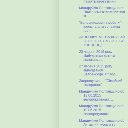
пам'ять жертв війни
Мандруймо Полтавщиною!:
Полтавські велолюбителі
зг...
"Велосипедом на роботу" -
корисна альтернатива
гро...
ЗАПРОШУЄМО НА ДРУГИЙ
ВОРКШОП З РОЗРОБКИ
КОНЦЕПЦІЇ ...
23 червня 2015 року
відбудеться дитяча
велогонка д...
27 червня 2015 року
відбудеться
Велоекскурсія "Пол...
Запрошуємо на "Сімейний
велоранок"
Мандруймо Полтавщиною!:
13.06.2015
велопокатенька ...
Мандруймо Полтавщиною!:
19.06.2015
велопрогулянка...
Мандруймо Полтавщиною!:
Активний туризм та