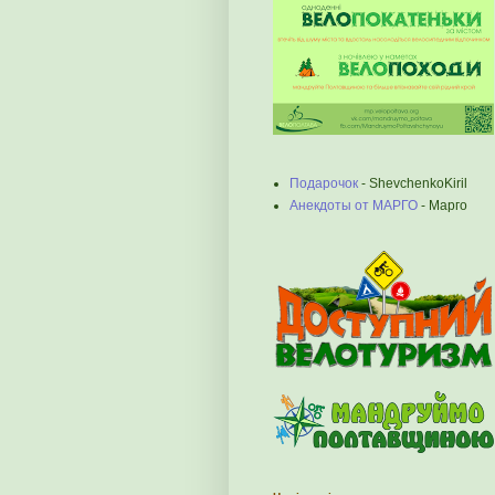
Подарочок
- ShevchenkoKiril
Анекдоты от МАРГО
- Марго