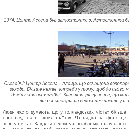
1974: Центр Ассена був автостоянкою. Автостоянка бу
Сьогодні: Центр Ассена – площа, що оснащена велопар
заходи. Більше немає потреби у тому, щоб до цього мі
домінують автомобілі. Зверніть увагу на те, що ма
використовувати велосипед навіть у це
Люди часто думають, що у голландських містах більше
простору, ніж в інших країнах. Як видно на фото, це
зовсім не так. Завдяки великомасштабному плануванню