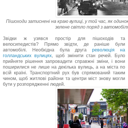
Пішоходи затиснені на краю вулиці, у той час, як один
зелене світло поряд з автомобіл
Звідки ж узявся простір для пішоходів та
велосипедистів? Прямо звідти, де раніше були
автомобілі. Необхідна була друга
революція на
голландських вулицях
, щоб змінити стан речей. Було
прийняте рішення запровадити справжні зміни, і вони
поширилися не лише на декілька вулиць, а на міста по
всій країні. Транспортний рух був спрямований таким
чином, щоб житлові райони та центри міст знову могли
бути у розпорядженні людей.