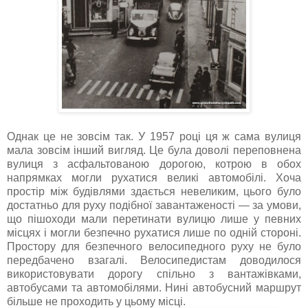
Однак це не зовсім так. У 1957 році ця ж сама вулиця
мала зовсім інший вигляд. Це була доволі переповнена
вулиця з асфальтованою дорогою, котрою в обох
напрямках могли рухатися великі автомобілі. Хоча
простір між будівлями здається невеликим, цього було
достатньо для руху подібної завантаженості — за умови,
що пішоходи мали перетинати вулицю лише у певних
місцях і могли безпечно рухатися лише по одній стороні.
Простору для безпечного велосипедного руху не було
передбачено взагалі. Велосипедистам доводилося
використовувати дорогу спільно з вантажівками,
автобусами та автомобілями. Нині автобусний маршрут
більше не проходить у цьому місці.