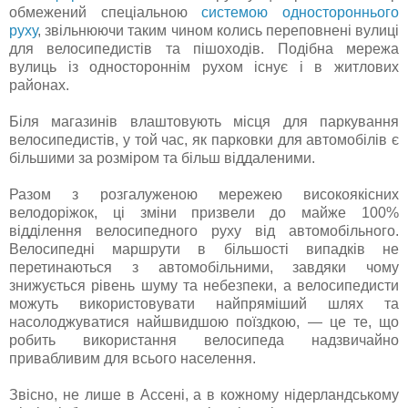
обмежений спеціальною
системою одностороннього
руху
, звільнюючи таким чином колись переповнені вулиці
для велосипедистів та пішоходів. Подібна мережа
вулиць із одностороннім рухом існує і в житлових
районах.
Біля магазинів влаштовують місця для паркування
велосипедистів, у той час, як парковки для автомобілів є
більшими за розміром та більш віддаленими.
Разом з розгалуженою мережею високоякісних
велодоріжок, ці зміни призвели до майже 100%
відділення велосипедного руху від автомобільного.
Велосипедні маршрути в більшості випадків не
перетинаються з автомобільними, завдяки чому
знижується рівень шуму та небезпеки, а велосипедисти
можуть використовувати найпряміший шлях та
насолоджуватися найшвидшою поїздкою, — це те, що
робить використання велосипеда надзвичайно
привабливим для всього населення.
Звісно, не лише в Ассені, а в кожному нідерландському