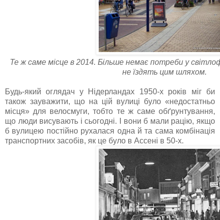
Те ж саме місце в 2014. Більше немає потреби у світл
не їздять цим шляхом.
Будь-який оглядач у Нідерландах 1950-х років міг би
також зауважити, що на цій вулиці було «недостатньо
місця» для велосмуги, тобто те ж саме обґрунтування,
що люди висувають і сьогодні. І вони б мали рацію, якщо
б вулицею постійно рухалася одна й та сама комбінація
транспортних засобів, як це було в Ассені в 50-х.