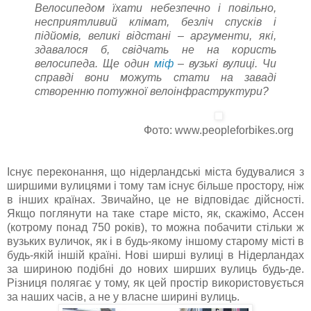
Велосипедом їхати небезпечно і повільно,
несприятливий клімат, безліч спусків і
підйомів, великі відстані – аргументи, які,
здавалося б, свідчать не на користь
велосипеда. Ще один
міф
– вузькі вулиці. Чи
справді вони можуть стати на заваді
створенню потужної велоінфраструктури?
Фото: www.peopleforbikes.org
Існує переконання, що нідерландські міста будувалися з
ширшими вулицями і тому там існує більше простору, ніж
в інших країнах. Звичайно, це не відповідає дійсності.
Якщо поглянути на таке старе місто, як, скажімо, Ассен
(котрому понад 750 років), то можна побачити стільки ж
вузьких вуличок, як і в будь-якому іншому старому місті в
будь-якій іншій країні. Нові ширші вулиці в Нідерландах
за шириною подібні до нових ширших вулиць будь-де.
Різниця полягає у тому, як цей простір використовується
за наших часів, а не у власне ширині вулиць.