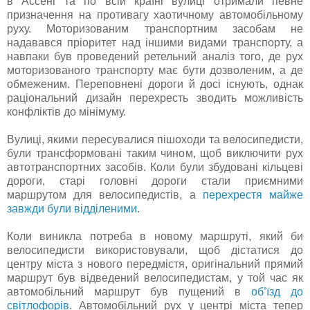
в Ассені та по всій країні вулиці отримали певне
призначення на противагу хаотичному автомобільному
руху. Моторизованим транспортним засобам не
надавався пріоритет над іншими видами транспорту, а
навпаки був проведений ретельний аналіз того, де рух
моторизованого транспорту має бути дозволеним, а де
обмеженим. Переповнені дороги й досі існують, однак
раціональний дизайн перехресть зводить можливість
конфліктів до мінімуму.
Вулиці, якими пересувалися пішоходи та велосипедисти,
були трансформовані таким чином, щоб виключити рух
автотранспортних засобів. Коли були збудовані кільцеві
дороги, старі головні дороги стали приємними
маршрутом для велосипедистів, а
перехрестя майже
завжди були відділеними
.
Коли виникла потреба в новому маршруті, який би
велосипедисти використовували, щоб дістатися до
центру міста з нового передмістя, оригінальний прямий
маршрут був відведений велосипедистам, у той час як
автомобільний маршрут був пущений в
об’їзд до
світлофорів
. Автомобільний рух у центрі міста тепер