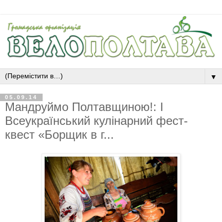
▼
05.09.14
Мандруймо Полтавщиною!: І
Всеукраїнський кулінарний фест-
квест «Борщик в г...