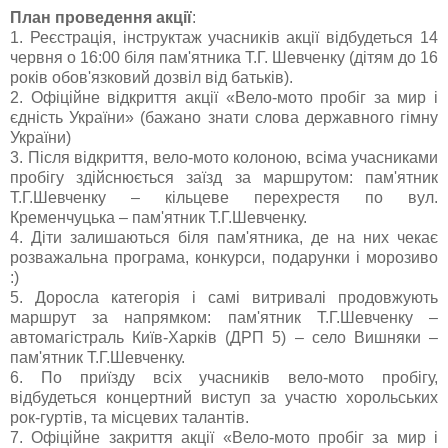
План проведення акції
:
1. Реєстрація, інструктаж учасників акції відбудеться 14
червня о 16:00 біля пам'ятника Т.Г. Шевченку (дітям до 16
років обов'язковий дозвіл від батьків).
2. Офіційне відкриття акції «Вело-мото пробіг за мир і
єдність України» (бажано знати слова державного гімну
України)
3. Після відкриття, вело-мото колоною, всіма учасниками
пробігу здійснюється заїзд за маршрутом: пам'ятник
Т.Г.Шевченку – кільцеве перехрестя по вул.
Кременчуцька – пам'ятник Т.Г.Шевченку.
4. Діти залишаються біля пам'ятника, де на них чекає
розважальна програма, конкурси, подарунки і морозиво
:)
5. Доросла категорія і самі витривалі продовжують
маршрут за напрямком: пам'ятник Т.Г.Шевченку –
автомагістраль Київ-Харків (ДРП 5) – село Вишняки –
пам'ятник Т.Г.Шевченку.
6. По приїзду всіх учасників вело-мото пробігу,
відбудеться концертний виступ за участю хорольських
рок-гуртів, та місцевих талантів.
7. Офіційне закриття акції «Вело-мото пробіг за мир і