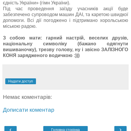
єдність України» (гімн України).
Під час проведення заїзду учасників акції буде
забезпечено супроводом машин ДАІ, та каретою швидкої
допомоги. Всі дії погоджено і підтримано хорольською
міською радою.
З собою мати: гарний настрій, веселих друзів,
національну символіку (бажано одягнути
вишиваночку), трезву голову, ну і звісно ЗАЛІЗНОГО
КОНЯ зарядженого водичкою :)))
Надати доступ
Немає коментарів:
Дописати коментар
‹
›
Головна сторінка