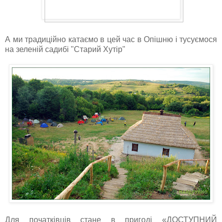
А ми традиційно катаємо в цей час в Опішню і тусуємося
на зеленій садибі "Старий Хутір"
Для початківців стане в пригоді «ДОСТУПНИЙ