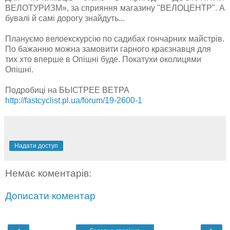
ВЕЛОТУРИЗМ», за сприяння магазину "ВЕЛОЦЕНТР". А
бувалі й самі дорогу знайдуть...
Плануємо велоекскурсію по садибах гончарних майстрів.
По бажанню можна замовити гарного краєзнавця для
тих хто вперше в Опішні буде. Покатухи околицями
Опішні.
Подробиці на БЬІСТРЕЕ ВЕТРА
http://fastcyclist.pl.ua/forum/19-2600-1
Надати доступ
Немає коментарів:
Дописати коментар