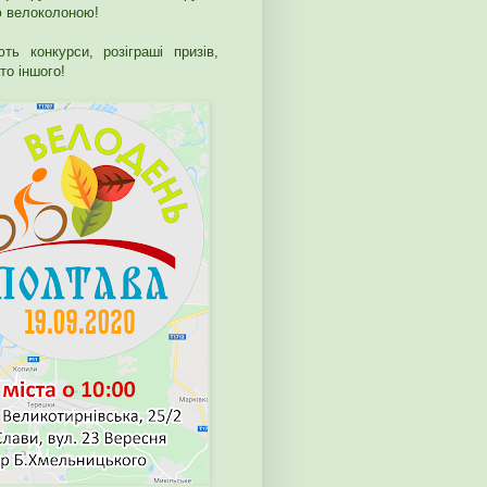
ю велоколоною!
ть конкурси, розіграші призів,
то іншого!