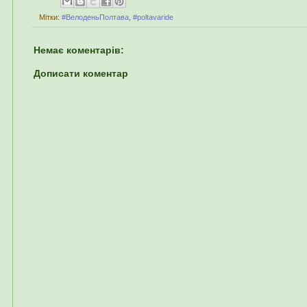
Мітки:
#ВелоденьПолтава
,
#poltavaride
Немає коментарів:
Дописати коментар