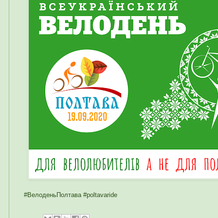
#ВелоденьПолтава #poltavaride