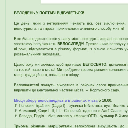
ВЕЛОДЕНЬ У ПОЛТАВІ ВІДБУДЕТЬСЯ!
Це день, який з нетерпінням чекають всі, без виключення, 
велотуристи, та і прості прихильники активного способу життя!
Вже більше десяти років у нашу місті проходять яскраві велопа
зростаючу популярність
ВЕЛОСИПЕДУ
! Прихильники велоруху 
ці роки, відбуваються в різному форматі, з різною кількістю у
розважальними заходами…
Цього року ми хочемо, щоб про наше
ВЕЛОСВЯТО
, дізналося
та гостей нашого міста! Ми проїдемо трьома різними колонами з
місця традиційного, загального збору.
Велолюбителі почнуть збиратися в районах свого проживанн
вирушити до центральної частини міста – Корпусного саду.
Місця збору велосипедистів в районах міста
o 10:00
:
🚩 Половки, Браїлки, (Сади І) – зупинка Бібліотека, вул. Великоти
🚩 Алмазний, Сади І, ІІ, ІІІ – Сонячний годинник в Алеї Слави, в
🚩 Левада, Поділ – біля магазину «МаркетОПТ», бульвар Б.Хмел
Трьома різними маршрутами
велоколони вирушають до Ц