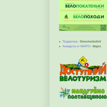
Подарочок
- ShevchenkoKiril
Анекдоты от МАРГО
- Марго