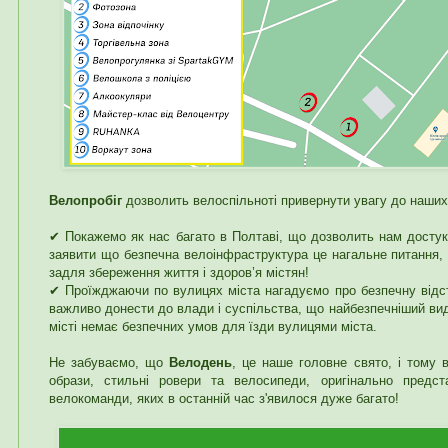
Велопробіг
дозволить велоспільноті привернути увагу до наших
✔ Покажемо як нас багато в Полтаві, що дозволить нам достук
заявити що безпечна велоінфраструктура це нагальне питання, 
задля збереження життя і здоров’я містян!
✔ Проїжджаючи по вулицях міста нагадуємо про безпечну відс
важливо донести до влади і суспільства, що найбезпечніший вид
місті немає безпечних умов для їзди вулицями міста.
Не забуваємо, що
Велодень
, це наше головне свято, і тому в
образи, стильні ровери та велосипеди, оригінально предст
велокоманди, яких в останній час з'явилося дуже багато!