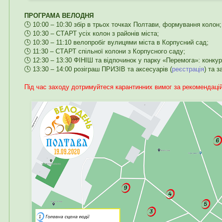
ПРОГРАМА ВЕЛОДНЯ
🕓 10:00 – 10:30 збір в трьох точках Полтави, формування колон;
🕓 10:30 – СТАРТ усіх колон з районів міста;
🕓 10:30 – 11:10 велопробіг вулицями міста в Корпусний сад;
🕓 11:30 – СТАРТ спільної колони з Корпусного саду;
🕓 12:30 – 13:30 ФІНІШ та відпочинок у парку «Перемога»: конкур
🕓 13:30 – 14:00 розіграш ПРИЗІВ та аксесуарів (
реєстрація
) та 
Під час заходу дотримуйтеся карантинних вимог за рекомендац