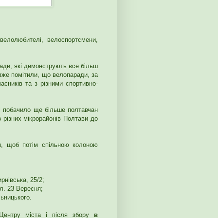
велолюбителі, велоспортсмени,
ради, які демонструють все більш
вже помітили, що велопаради, за
часників та з різними спортивно-
 і побачило ще більше полтавчан
 різних мікрорайонів Полтави до
я, щоб потім спільною колоною
рнівська, 25/2;
ул. 23 Вересня;
ьницького.
ентру міста і після збору
в