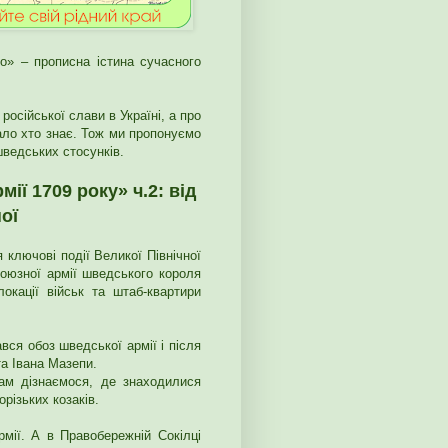
о» – прописна істина сучасного
осійської слави в Україні, а про
ало хто знає. Тож ми пропонуємо
шведських стосунків.
ії 1709 року» ч.2:
від
ої
ключові події Великої Північної
оюзної армії шведського короля
окації військ та штаб-квартири
вся обоз шведської армії і після
та Івана Мазепи.
ам дізнаємося, де знаходилися
різьких козаків.
рмії. А в Правобережній Сокілці