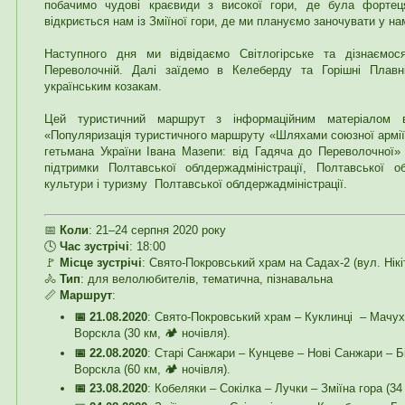
побачимо чудові краєвиди з високої гори, де була фортец
відкриється нам із Зміїної гори, де ми плануємо заночувати у на
Наступного дня ми відвідаємо Світлогірське та дізнаємо
Переволочній. Далі заїдемо в Келеберду та Горішні Плавні
українським козакам.
Цей туристичний маршрут з інформаційним матеріалом в
«Популяризація туристичного маршруту «Шляхами союзної армії
гетьмана України Івана Мазепи: від Гадяча до Переволочної» 
підтримки Полтавської облдержадміністрації, Полтавської 
культури і туризму Полтавської облдержадміністрації.
📅
Коли
: 21–24 серпня 2020 року
🕓
Час зустрічі
: 18:00
🚩
Місце зустрічі
: Свято-Покровський храм на Садах-2 (вул. Нікі
🚴
Тип
: для велолюбителів, тематична, пізнавальна
📏
Маршрут
:
📅 21.08.2020
: Свято-Покровський храм – Куклинці – Мачух
Ворскла (30 км, 🏕️ ночівля).
📅 22.08.2020
: Старі Санжари – Кунцеве – Нові Санжари – Б
Ворскла (60 км, 🏕️ ночівля).
📅 23.08.2020
: Кобеляки – Сокілка – Лучки – Зміїна гора (34 