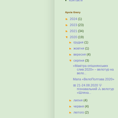
Контакти
Архів блогу
►
2024
(1)
►
2023
(23)
►
2021
(34)
▼
2020
(19)
►
грудня
(1)
►
жовтня
(1)
►
вересня
(4)
▼
серпня
(3)
«Макітра опішнянських
слив 2020» – велотур на
вело...
Мапа «ВелоПолтава 2020»
📅 21-24.08.2020 💡
пізнавальний 🚴 велотур
«Шляха...
►
липня
(4)
►
червня
(4)
►
лютого
(2)