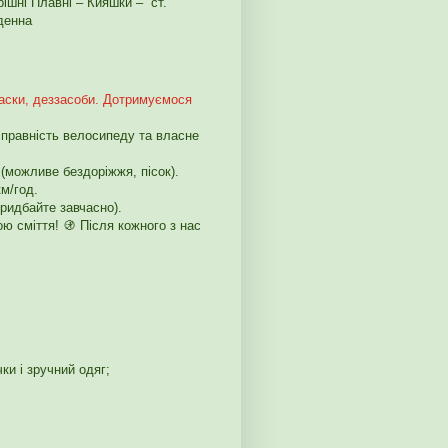
рішні Плавні – Кияшки – ст.
вденна
аски, деззасоби. Дотримуємося
справність велосипеду та власне
(можливе бездоріжжя, пісок).
м/год.
ридбайте завчасно).
ю сміття! 🚯 Після кожного з нас
и і зручний одяг;