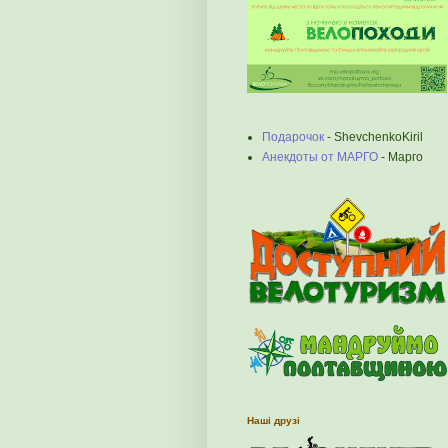
Подарочок
- ShevchenkoKiril
Анекдоты от МАРГО
- Марго
Наші друзі