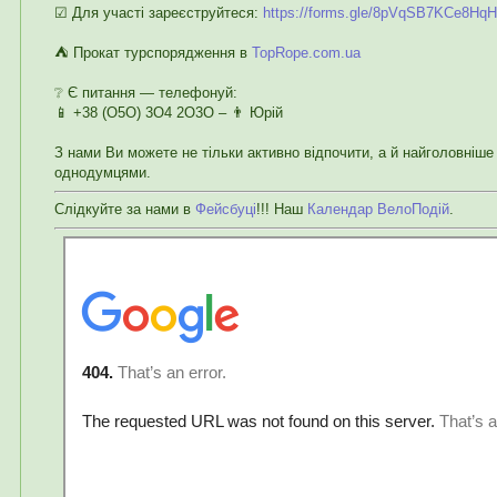
☑ Для участі зареєструйтеся:
https://forms.gle/8pVqSB7KCe8Hq
⛺ Прокат турспорядження в
TopRope.com.ua
❔ Є питання — телефонуй:
📱 +38 (О5О) 3О4 2О3О – 👨 Юрій
З нами Ви можете не тільки активно відпочити, а й найголовніше 
однодумцями.
Слідкуйте за нами в
Фейсбуці
!!! Наш
Календар ВелоПодій
.