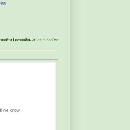
H489
знайти і познайомиться зі своїми