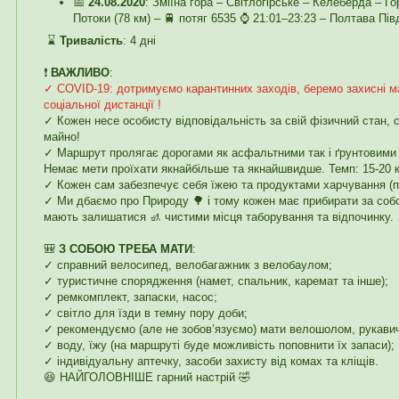
📅
24.08.2020
: Зміїна гора – Світлогірське – Келеберда – Го
Потоки (78 км) – 🚆 потяг 6535 ⌚ 21:01–23:23 – Полтава Пі
⌛
Тривалість
: 4 дні
❗️
ВАЖЛИВО
:
✓ COVID-19: дотримуємо карантинних заходів, беремо захисні м
соціальної дистанції !
✓ Кожен несе особисту відповідальність за свій фізичний стан, 
майно!
✓ Маршрут пролягає дорогами як асфальтними так і ґрунтовими 
Немає мети проїхати якнайбільше та якнайшвидше. Темп: 15-20 к
✓ Кожен сам забезпечує себя їжею та продуктами харчування (п
✓ Ми дбаємо про Природу 🌳 і тому кожен має прибирати за собо
мають залишатися 🚮 чистими місця таборування та відпочинку.
🎒
З СОБОЮ ТРЕБА МАТИ
:
✓ справний велосипед, велобагажник з велобаулом;
✓ туристичне спорядження (намет, спальник, каремат та інше);
✓ ремкомплект, запаски, насос;
✓ світло для їзди в темну пору доби;
✓ рекомендуємо (але не зобов’язуємо) мати велошолом, рукавичк
✓ воду, їжу (на маршруті буде можливість поповнити їх запаси);
✓ індивідуальну аптечку, засоби захисту від комах та кліщів.
😆 НАЙГОЛОВНІШЕ гарний настрій 🤣