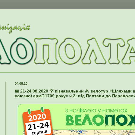
04.08.20
📅 21-24.08.2020 💡 пізнавальний 🚴 велотур «Шляхами 
союзної армії 1709 року» ч.2: від Полтави до Переволоч