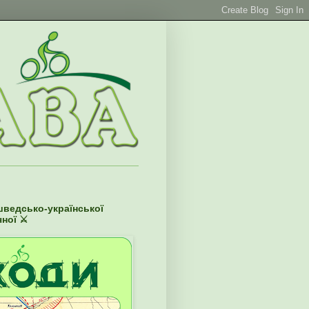
шведсько-української
ної ⚔️