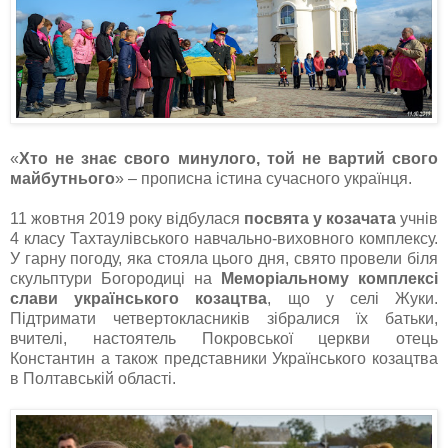
«
Хто не знає свого минулого, той не вартий свого
майбутнього
» – прописна істина сучасного українця.
11 жовтня 2019 року відбулася
посвята у козачата
учнів
4 класу Тахтаулівського навчально-виховного комплексу.
У гарну погоду, яка стояла цього дня, свято провели біля
скульптури Богородиці на
Меморіальному комплексі
слави українського козацтва
, що у селі Жуки.
Підтримати четвертокласників зібралися їх батьки,
вчителі, настоятель Покровської церкви отець
Константин а також представники Українського козацтва
в Полтавській області.