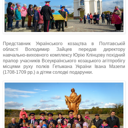
Представник Українського козацтва в Полтавській
області Володимир Зайцев передав директору
навчально-виховного комплексу Юрію Клінцову похідний
прапор учасників Всеукраїнського козацького агітпробігу
місцями руху полків Гетьмана України Івана Мазепи
(1708-1709 рр.) а дітям солодкі подарунки.