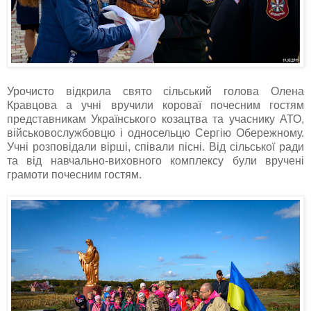
Урочисто відкрила свято сільський голова Олена
Кравцова а учні вручили короваї почесним гостям
представникам Українського козацтва та учаснику АТО,
військовослужбовцю і односельцю Сергію Обережному.
Учні розповідали вірші, співали пісні. Від сільської ради
та від
навчально-виховного комплексу були вручені
грамоти почесним гостям.