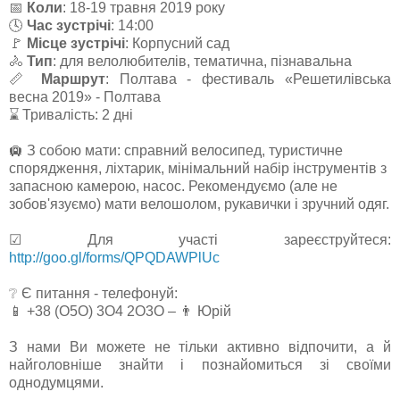
📅
Коли
: 18-19 травня 2019 року
🕓
Час зустрічі
: 14:00
🚩
Місце зустрічі
: Корпусний сад
🚴
Тип
: для велолюбителів, тематична, пізнавальна
📏
Маршрут
: Полтава - фестиваль «Решетилівська
весна 2019» - Полтава
⌛ Тривалість: 2 дні
🛄 З собою мати: справний велосипед, туристичне
спорядження, ліхтарик, мінімальний набір інструментів з
запасною камерою, насос. Рекомендуємо (але не
зобов'язуємо) мати велошолом, рукавички і зручний одяг.
☑ Для участі зареєструйтеся:
http://goo.gl/forms/QPQDAWPlUc
❔ Є питання - телефонуй:
📱 +38 (О5О) 3О4 2О3О – 👨 Юрій
З нами Ви можете не тільки активно відпочити, а й
найголовніше знайти і познайомиться зі своїми
однодумцями.