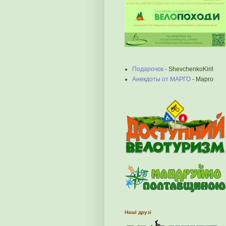
Подарочок
- ShevchenkoKiril
Анекдоты от МАРГО
- Марго
Наші друзі