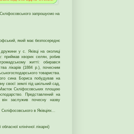
 Скліфосовського запрошуємо на
софський, який має безпосереднє
 дружини у с. Яківці на околиці
у: приймав хворих селян, робив
громадському житті: обирався
ва лікарів (1884 p.), почесним
ьськогосподарського товариства.
лого сина Бориса побудував на
ну своєї землі під шкільний сад,
 Маєток Скліфосовських площею
сподарство. Представлений на
, він заслужив почесну назву
Скліфосовського в Яківціях...
 обласної клінічної лікарні)