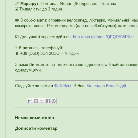
📏
Маршрут
: Полтава - Яківці - Дендропарк - Полтава
⌛ Тривалість: до 3 годин
🛄 З собою мати: справний велосипед, ліхтарик, мінімальний наб
камерою, насос. Рекомендуємо (але не зобов'язуємо) мати велош
☑ Для участі зареєструйтеся:
http://goo.gl/forms/QPQDAWPlUc
❔ Є питання - телефонуй:
📱 +38 (О5О) 3О4 2О3О – 👨 Юрій
З нами Ви можете не тільки активно відпочити, а й найголовніше 
однодумцями.
Слідкуйте за нами в
Фейсбуці
!!! Наш
Календар ВелоПодій
.
Немає коментарів:
Дописати коментар