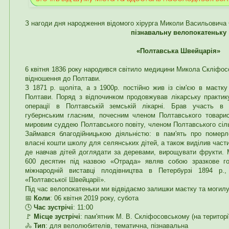
З нагоди дня народження відомого хірурга Миколи Васильовича
пізнавальну велопокатеньку
«Полтавська Швейцарія»
6 квітня 1836 року народився світило медицини Микола Скліфо
відношення до Полтави.
З 1871 р. щоліта, а з 1900р. постійно жив із сім'єю в маєтку
Полтави. Поряд з відпочинком продовжував лікарську практик
операції в Полтавській земській лікарні. Брав участь в 
губернським гласним, почесним членом Полтавського товарист
мировим суддею Полтавського повіту, членом Полтавського сіл
Займався благодійницькою діяльністю: в пам'ять про помер
власні кошти школу для селянських дітей, а також виділив части
де навчав дітей доглядати за деревами, вирощувати фрукти.
600 десятин під назвою «Отрада» являв собою зразкове го
міжнародній виставці плодівництва в Петербурзі 1894 р.
«Полтавської Швейцарії».
Під час велопокатеньки ми відвідаємо залишки маєтку та могилу 
📅
Коли
: 06 квітня 2019 року, субота
🕓
Час зустрічі
: 11:00
🚩
Місце зустрічі
: пам'ятник М. В. Скліфосовському (на території
🚴
Тип
: для велолюбителів, тематична, пізнавальна