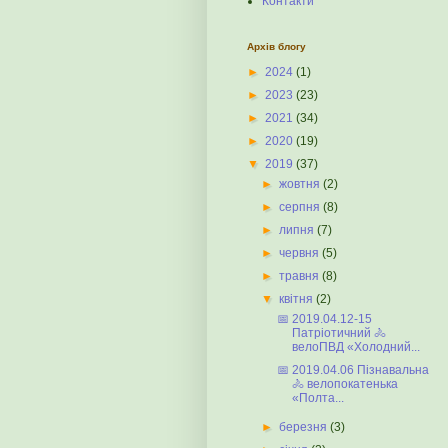
Контакти
Архів блогу
►
2024
(1)
►
2023
(23)
►
2021
(34)
►
2020
(19)
▼
2019
(37)
►
жовтня
(2)
►
серпня
(8)
►
липня
(7)
►
червня
(5)
►
травня
(8)
▼
квітня
(2)
📅 2019.04.12-15
Патріотичний 🚴
велоПВД «Холодний...
📅 2019.04.06 Пізнавальна
🚴 велопокатенька
«Полта...
►
березня
(3)