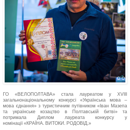
ГО «ВЕЛОПОЛТАВА» стала лауреатом у XVIII
загальнонаціональному конкурсі «Українська мова –
мова єднання» з туристичним путівником «Іван Мазепа
та українське козацтво в Полтавській битві» та
потримала Диплом лауреата конкурсу у
номінації «КРАЇНА. ВИТОКИ. РОДОВІД.»