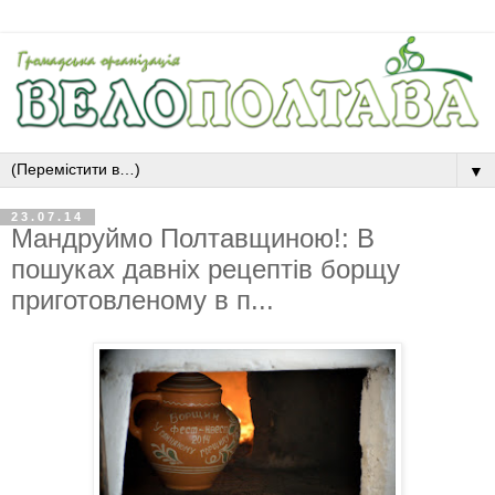
▼
23.07.14
Мандруймо Полтавщиною!: В
пошуках давніх рецептів борщу
приготовленому в п...